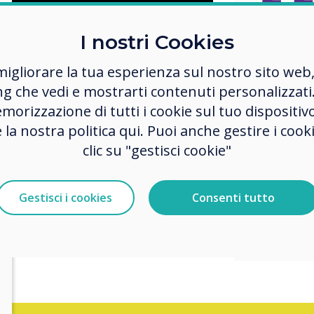
I nostri Cookies
Questo
migliorare la tua esperienza sul nostro sito web
prodot
ng che vedi e mostrarti contenuti personalizzati.
collab
morizzazione di tutti i cookie sul tuo dispositiv
gestit
e la nostra politica qui. Puoi anche gestire i co
clic su "gestisci cookie"
centra
basato
Gestisci i cookies
Consenti tutto