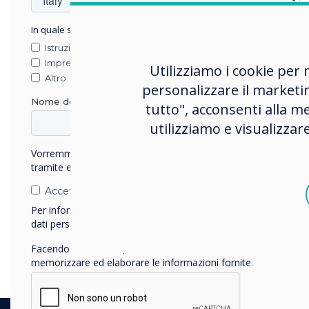
In quale settore lavora?
Istruzione
Impresa
Utilizziamo i cookie per 
Altro
personalizzare il marketi
Nome della società
tutto", acconsenti alla me
utilizziamo e visualizzar
Vorremmo contattarti in merito ai nostri prodotti e servizi
tramite e-mail, telefono o posta.
Accetto di ricevere comunicazioni da Clevertouch.
Per informazioni su come raccogliamo e utilizziamo i vostri
dati personali, visitate la nostra
informativa sulla privacy
.
Facendo clic su Invia, l'utente acconsente a Clevertouch di
memorizzare ed elaborare le informazioni fornite.