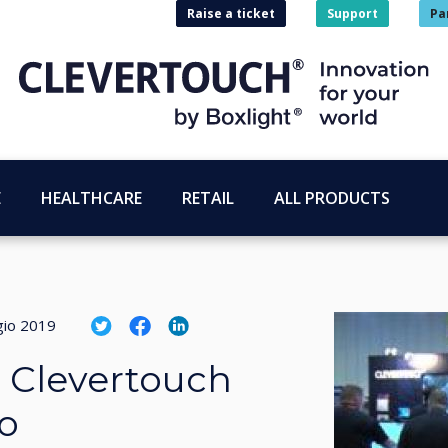
Raise a ticket
Support
Pa
E
HEALTHCARE
RETAIL
ALL PRODUCTS
io 2019
 Clevertouch
ro