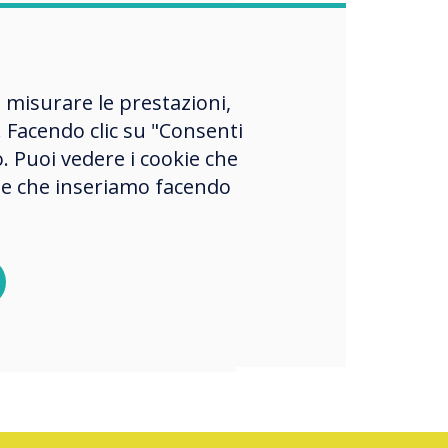
“
 ecosistema di
, misurare le prestazioni,
ti può
 Facendo clic su "Consenti
orare ed essere
o. Puoi vedere i cookie che
o da un account
okie che inseriamo facendo
lizzato gratuito
 su cloud