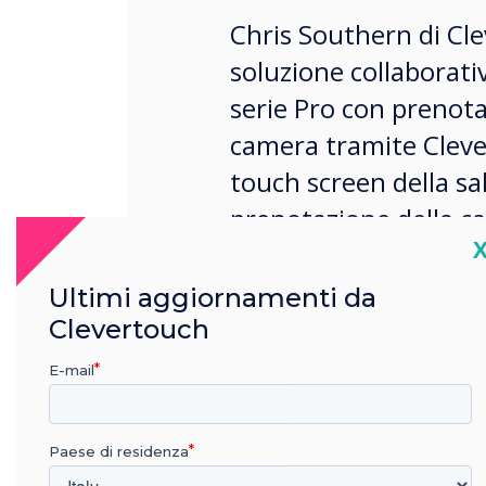
Chris Southern di Cle
soluzione collaborati
serie Pro con prenota
camera tramite Cleve
touch screen della sal
prenotazione della ca
C
Sedao su qualsiasi s
Ultimi aggiornamenti da
Clevertouch
E-mail
Paese di residenza