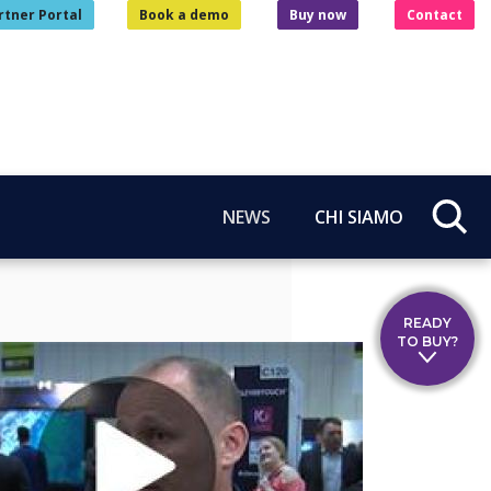
rtner Portal
Book a demo
Buy now
Contact
NEWS
CHI SIAMO
READY
TO BUY?