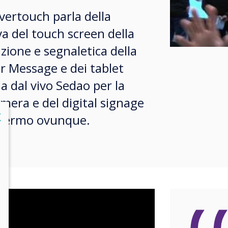
vertouch parla della
va del touch screen della
zione e segnaletica della
r Message e dei tablet
a dal vivo Sedao per la
mera e del digital signage
lose
X
chermo ovunque.