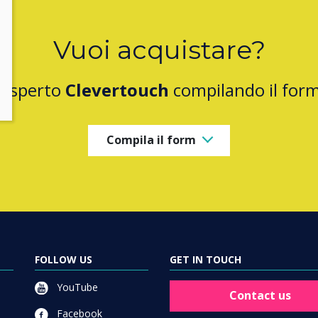
Vuoi acquistare?
 esperto
Clevertouch
compilando il for
Compila il form
FOLLOW US
GET IN TOUCH
YouTube
Contact us
Facebook