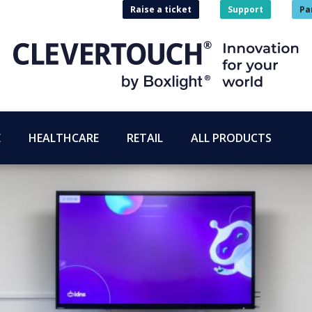
Raise a ticket
Support
Pa
E
HEALTHCARE
RETAIL
ALL PRODUCTS