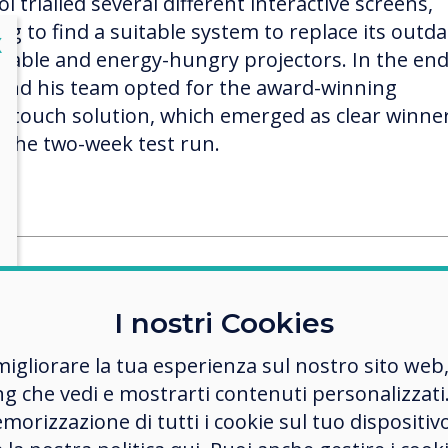
l trialled several different interactive screens,
ng to find a suitable system to replace its outda
lose
X
liable and energy-hungry projectors. In the end
 and his team opted for the award-winning
ertouch solution, which emerged as clear winne
r the two-week test run.
touch was simply the bes
I nostri Cookies
ing system, with great vis
migliorare la tua esperienza sul nostro sito web
light conditions and no t
ng che vedi e mostrarti contenuti personalizzati.
ation. Because we’ve m
morizzazione di tutti i cookie sul tuo dispositiv