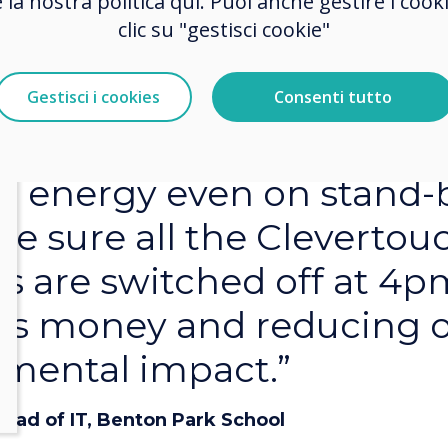
e la nostra politica qui. Puoi anche gestire i co
ability a theme here at t
clic su "gestisci cookie"
 the product’s central
ment system was a big 
Gestisci i cookies
Consenti tutto
ere traditional projector
p energy even on stand-
e sure all the Clevertou
s are switched off at 4p
us money and reducing 
mental impact.”
Head of IT, Benton Park School