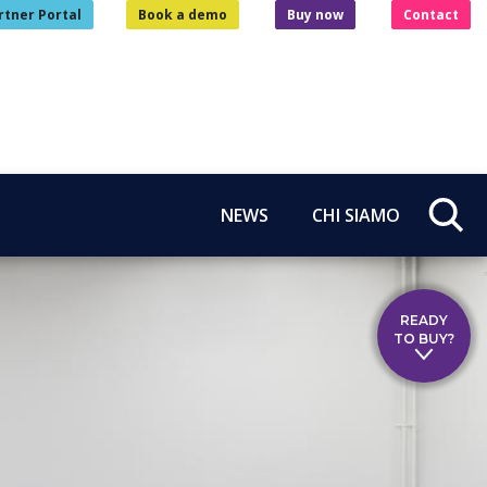
rtner Portal
Book a demo
Buy now
Contact
NEWS
CHI SIAMO
READY
TO BUY?