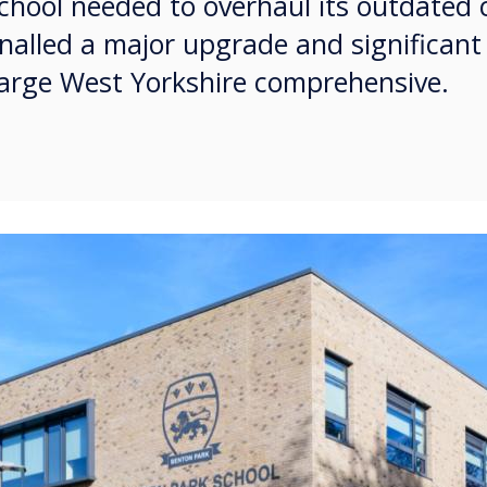
hool needed to overhaul its outdated 
gnalled a major upgrade and significant 
 large West Yorkshire comprehensive.