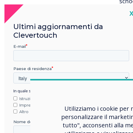
schoo
hopi
C
unre
Jack
Ultimi aggiornamenti da
Clev
Clevertouch
afte
E-mail
Paese di residenza
“Clever
In quale settore lavora?
perform
Istruzione
Impresa
Utilizziamo i cookie per 
in any 
Altro
personalizzare il marketi
in oper
Nome della società
tutto", acconsenti alla me