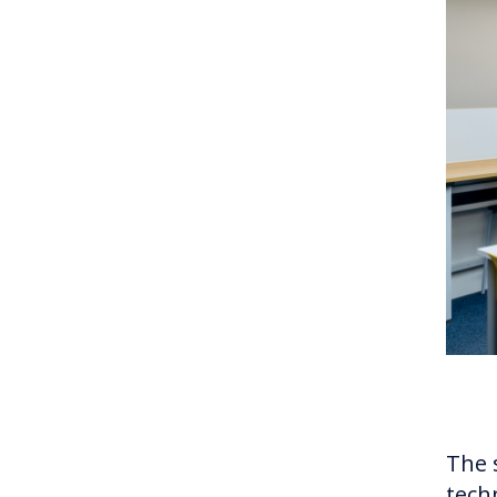
The 
tech