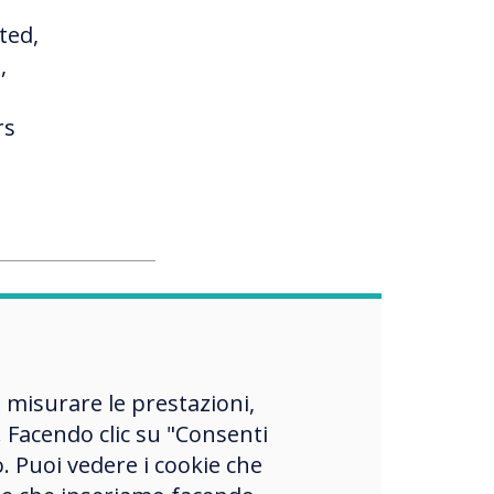
ted,
,
rs
t
ibility
, misurare le prestazioni,
ime lag
 Facendo clic su "Consenti
ade
o. Puoi vedere i cookie che