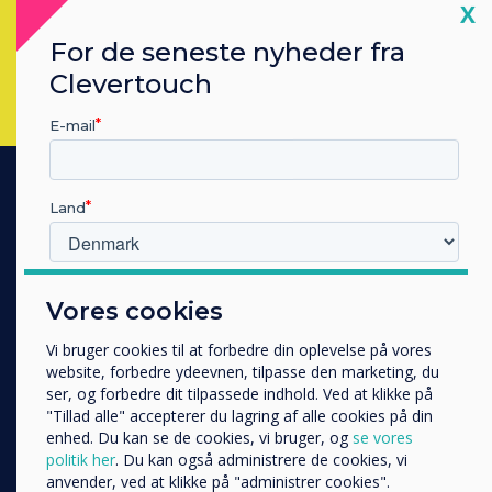
Cl
X
Udfyld denne formular
John Ginty
For de seneste nyheder fra
Clevertouch
Corinna Denbow
E-mail
Land
PRODUKTER
Digital Ecosystem
Hvilken branche arbejder du i?
Interactive Displays
Vores cookies
Uddannelse
Commercial Displays
Virksomhed
Vi bruger cookies til at forbedre din oplevelse på vores
Digital Signage
Andre
website, forbedre ydeevnen, tilpasse den marketing, du
ser, og forbedre dit tilpassede indhold. Ved at klikke på
Room Booking
Organisationens navn
"Tillad alle" accepterer du lagring af alle cookies på din
Software
enhed. Du kan se de cookies, vi bruger, og
se vores
politik her
. Du kan også administrere de cookies, vi
Unified Comms
anvender, ved at klikke på "administrer cookies".
Vi vil gerne kontakte dig om vores produkter og tjenester