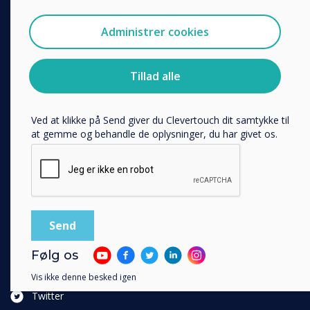
Accessories
via e-mail, telefon eller post.
Collaboration
Administrer cookies
Jeg accepterer at modtage kommunikation fra
Clevertouch.
LØSNING
Du kan finde oplysninger om, hvordan vi indsamler og
Tillad alle
Enterprise
bruger dine personlige oplysninger, i vores
privatlivspolitik
.
Retail
Ved at klikke på Send giver du Clevertouch dit samtykke til
Healthcare
at gemme og behandle de oplysninger, du har givet os.
HEFE
Customer stories
Work From Home
FOLLOW US
YouTube
Følg os
Facebook
Vis ikke denne besked igen
Twitter