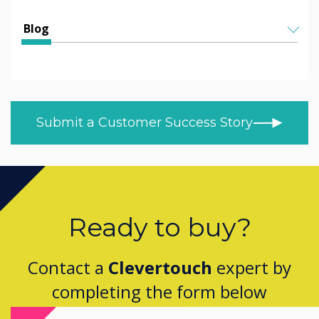
Undervisning
All Articles
Blog
Højere og videregående uddannelse
Helen Kenniff
ALLE EMNER
Sundhed
NYHEDER
Ashley Helm
Detail
KUNDEHISTORIER
Melizza Cuizon
Submit a Customer Success Story
BLOG
Trade
Christopher Bundy
VIDEOER
MOD/Government
LÆR DERHJEMME
Adam Kingshot
PRODUCT NEWS
Jack Willson
Ready to buy?
Mark Tildesley
Contact a
Clevertouch
expert by
Gareth Middleton
completing the form below
Nick Barker