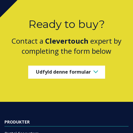
Ready to buy?
Contact a
Clevertouch
expert by
completing the form below
Udfyld denne formular
PRODUKTER