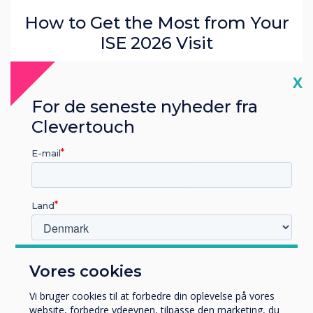
How to Get the Most from Your
ISE 2026 Visit
Cl
X
Læs mere
For de seneste nyheder fra
Clevertouch
E-mail
Land
Hvilken branche arbejder du i?
Vores cookies
Uddannelse
Virksomhed
Vi bruger cookies til at forbedre din oplevelse på vores
Andre
website, forbedre ydeevnen, tilpasse den marketing, du