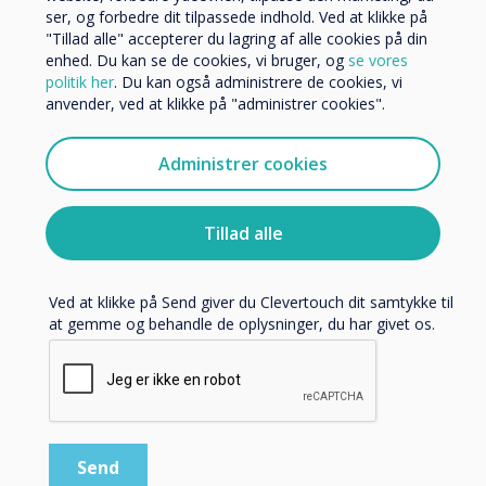
ser, og forbedre dit tilpassede indhold. Ved at klikke på
Organisationens navn
"Tillad alle" accepterer du lagring af alle cookies på din
News | Trade
enhed. Du kan se de cookies, vi bruger, og
se vores
politik her
. Du kan også administrere de cookies, vi
anvender, ved at klikke på "administrer cookies".
Vi vil gerne kontakte dig om vores produkter og tjenester
Clevertouch Extends Long-
via e-mail, telefon eller post.
Standing Distribution
Administrer cookies
Jeg accepterer at modtage kommunikation fra
Partnership with Avio for the
Clevertouch.
Republic of Ireland
Du kan finde oplysninger om, hvordan vi indsamler og
Tillad alle
bruger dine personlige oplysninger, i vores
privatlivspolitik
.
Læs mere
Ved at klikke på Send giver du Clevertouch dit samtykke til
at gemme og behandle de oplysninger, du har givet os.