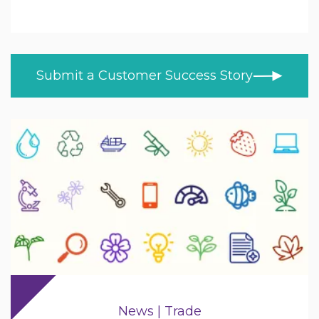
Undervisning
ALLE EMNER
NYHEDER
Højere og videregående uddannelse
KUNDEHISTORIER
Sundhed
Submit a Customer Success Story
BLOG
Detail
VIDEOER
LÆR DERHJEMME
Trade
PRODUCT NEWS
MOD/Government
News | Trade