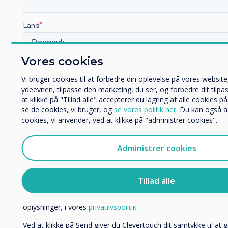
Land
Relateret casestudium
Vores cookies
90-screen Clevertouch
Hvilken branche arbejder du i?
Uddannelse
Vi bruger cookies til at forbedre din oplevelse på vores website
project proves a very
Virksomhed
ydeevnen, tilpasse den marketing, du ser, og forbedre dit tilpa
at klikke på "Tillad alle" accepterer du lagring af alle cookies 
clever move at Leeds
Andre
se de cookies, vi bruger, og
se vores politik her
. Du kan også a
Organisationens navn
cookies, vi anvender, ved at klikke på "administrer cookies".
comprehensive
Administrer cookies
Læs mere
Vi vil gerne kontakte dig om vores produkter og tjenester via e-
post.
Tillad alle
Jeg accepterer at modtage kommunikation fra Clever
Du kan finde oplysninger om, hvordan vi indsamler og bruger 
oplysninger, i vores
privatlivspolitik
.
Ved at klikke på Send giver du Clevertouch dit samtykke til a