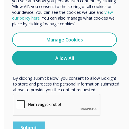
you see and show you personalised content. By clicking
‘Allow All’, you consent to the storing of all cookies on
your device. You can see the cookies we use and
view
We would like to contact you about our products and
our policy here
. You can also manage what cookies we
services by email, phone, or post.
place by clicking ‘manage cookies’
I agree to receive communications from
Clevertouch
Manage Cookies
You may unsubscribe from these communications at any
time. For more information on how to unsubscribe, our
privacy practices, and how we are committed to
Allow All
protecting and respecting your privacy, please review our
Privacy Policy.
Jövőbeli munkák és a megszerzésükhöz
By clicking submit below, you consent to allow Boxlight
szükséges készségek – EdTech
to store and process the personal information submitted
above to provide you the content requested.