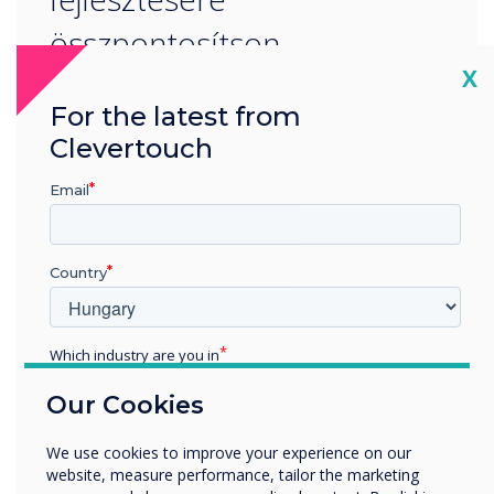
összpontosítson.
Cl
X
For the latest from
Clevertouch
Email
READ NEXT
Country
Which industry are you in
Education
Our Cookies
Enterprise
Other
We use cookies to improve your experience on our
Organisation Name
website, measure performance, tailor the marketing