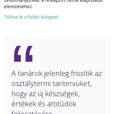
tanulmányunkat a felkapott téma alaposabb
elemzéséhez.
Töltse le a fehér könyvet.
“
A tanárok jelenleg frissítik az
osztálytermi tantervüket,
hogy az új készségek,
értékek és attitűdök
fejlesztésére