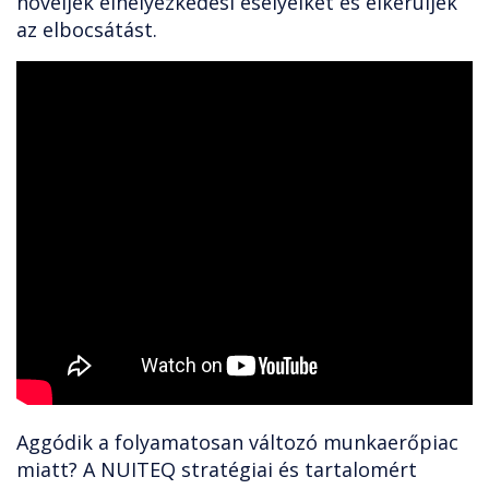
növeljék elhelyezkedési esélyeiket és elkerüljék
az elbocsátást.
Aggódik a folyamatosan változó munkaerőpiac
miatt? A NUITEQ stratégiai és tartalomért