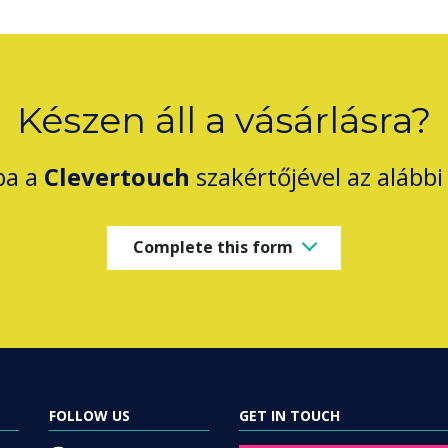
Készen áll a vásárlásra?
ba a
Clevertouch
szakértőjével az alábbi 
Complete this form
FOLLOW US
GET IN TOUCH