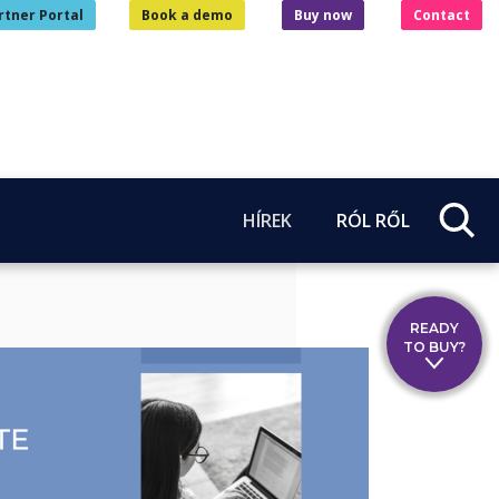
rtner Portal
Book a demo
Buy now
Contact
HÍREK
RÓL RŐL
READY
TO BUY?