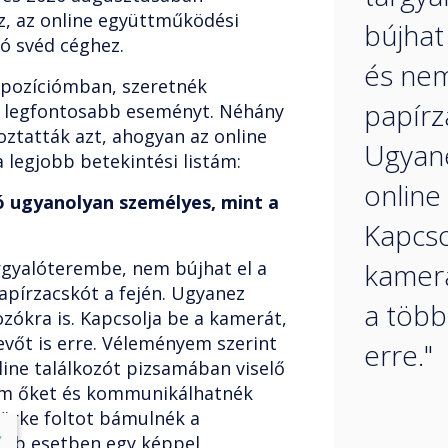
, az online együttműködési
bújhat
ó svéd céghez.
és nem
 pozíciómban, szeretnék
papírz
y legfontosabb eseményt. Néhány
ztatták azt, ahogyan az online
Ugyane
a legjobb betekintési listám:
online 
ó ugyanolyan személyes, mint a
Kapcso
árgyalóterembe, nem bújhat el a
kamerá
apírzacskót a fején. Ugyanez
a többi
ozókra is. Kapcsolja be a kamerát,
evőt is erre. Véleményem szerint
erre."
ine találkozót pizsamában viselő
ém őket és kommunikálhatnék
zürke foltot bámulnék a
lose
X
obb esetben egy képpel.