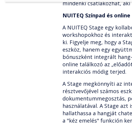
mindenki csatlakozhat, aki 
NUITEQ Színpad és onlin
A NUITEQ Stage egy kollabo
workshopokhoz és interaktí
ki. Figyelje meg, hogy a S
eszköz, hanem egy együtt
bónuszként integrált hang- 
online találkozó az „előad
interakciós módig terjed.
A Stage megkönnyíti az int
résztvevőjével számos eszkö
dokumentummegosztás, po
használatával. A Stage azt 
hallathassa a hangját chat
a "kéz emelés" funkción ker