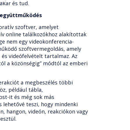
akar és tud.
e együttműködés
ratív szoftver, amelyet
v online találkozókhoz alakítottak
tage nem egy videokonferencia-
működő szoftvermegoldás, amely
és videófelvételt tartalmaz. Az
ótól a közönségig” módtól az emberi
erakciót a megbeszélés többi
z, például tábla,
st-it és még sok más
is lehetővé teszi, hogy mindenki
en, hangon, videón, reakciókon vagy
esztül.