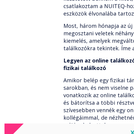
csatlakoztam a NUITEQ-hoz
eszközök élvonalába tartoz
Most, három hónapja az új
megosztani veletek néhán
kiemelés, amelyek megválto
találkozókra tekintek. Íme 
Legyen az online találkoz
fizikai találkozó
Amikor belép egy fizikai t
sarokban, és nem viselne p
vonatkozik az online találk
és bátorítsa a többi résztv
szívesebben vennék egy onl
kollégáimmal, de nézhetn
velük, ahelyett, hogy egy s
C
kezdőbetűikkel vagy a legj