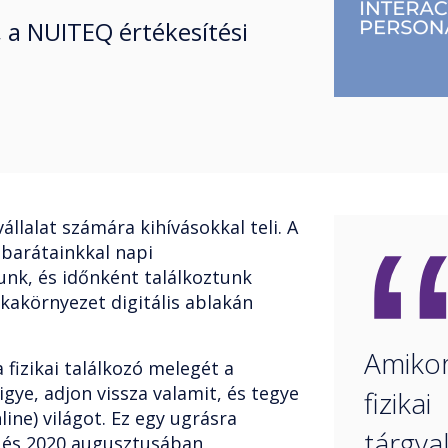
 a NUITEQ értékesítési
állalat számára kihívásokkal teli. A
 barátainkkal napi
unk, és időnként találkoztunk
kakörnyezet digitális ablakán
Amikor
 fizikai találkozó melegét a
igye, adjon vissza valamit, és tegye
fizikai
nline) világot. Ez egy ugrásra
tárgy
, és 2020 augusztusában