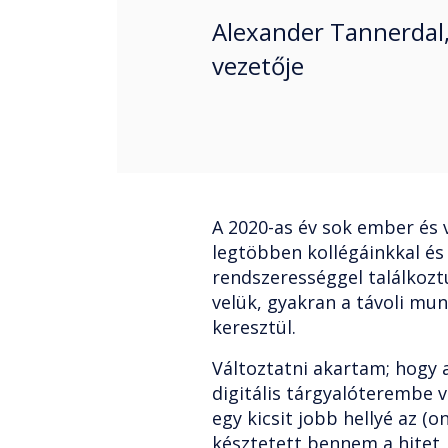
Alexander Tannerdal,
vezetője
A 2020-as év sok ember és v
legtöbben kollégáinkkal és
rendszerességgel találkozt
velük, gyakran a távoli mun
keresztül.
Változtatni akartam; hogy a
digitális tárgyalóterembe v
egy kicsit jobb hellyé az (o
késztetett bennem a hitet