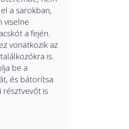
 el a sarokban,
 viselne
acskót a fején.
z vonatkozik az
találkozókra is.
lja be a
t, és bátorítsa
 résztvevőt is