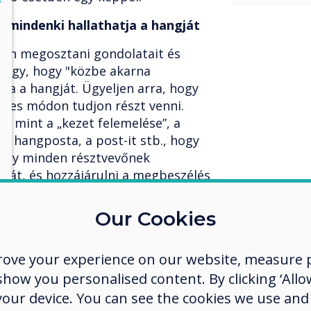
 mindenki hallathatja a hangját
on megosztani gondolatait és
i úgy, hogy "közbe akarna
sa a hangját. Ügyeljen arra, hogy
mes módon tudjon részt venni.
, mint a „kezet felemelése”, a
, a hangposta, a post-it stb., hogy
ogy minden résztvevőnek
agát, és hozzájárulni a megbeszélés
Our Cookies
zközöket
s továbbfejlesztett eszköz jelent
rove your experience on our website, measure p
dés piacán. Győződjön meg arról,
ow you personalised content. By clicking ‘Allow
 rendelkezik a megfelelő típusú
 your device. You can see the cookies we use an
özöket nagyobb szemináriumokhoz