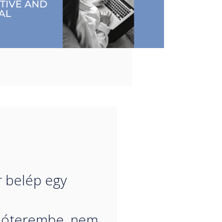
“
 belép egy
alóterembe, nem