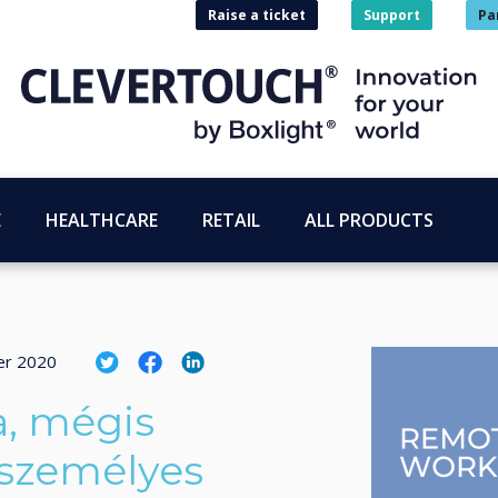
Raise a ticket
Support
Pa
E
HEALTHCARE
RETAIL
ALL PRODUCTS
er 2020
a, mégis
s személyes