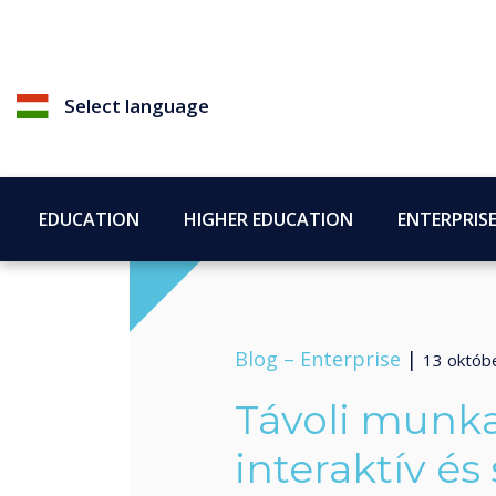
Select language
EDUCATION
HIGHER EDUCATION
ENTERPRIS
Blog –
Enterprise
|
13 októb
Távoli munk
interaktív é