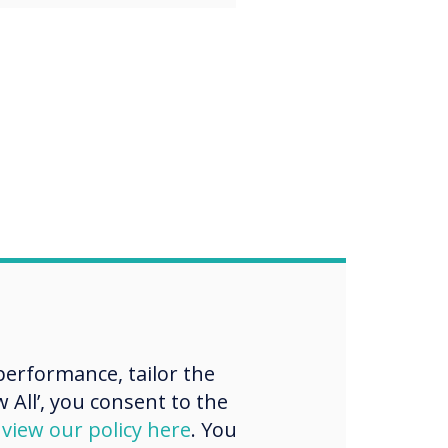
erformance, tailor the
 All’, you consent to the
d
view our policy here
. You