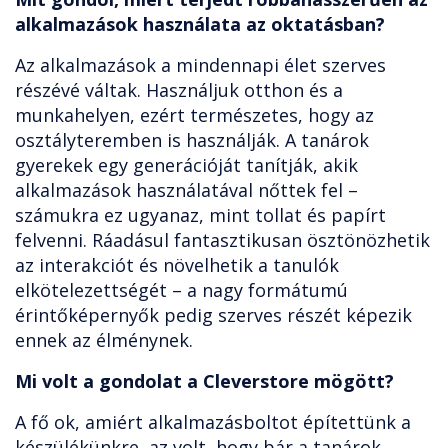
alkalmazások használata az oktatásban?
Az alkalmazások a mindennapi élet szerves
részévé váltak. Használjuk otthon és a
munkahelyen, ezért természetes, hogy az
osztályteremben is használják. A tanárok
gyerekek egy generációját tanítják, akik
alkalmazások használatával nőttek fel –
számukra ez ugyanaz, mint tollat és papírt
felvenni. Ráadásul fantasztikusan ösztönözhetik
az interakciót és növelhetik a tanulók
elkötelezettségét – a nagy formátumú
érintőképernyők pedig szerves részét képezik
ennek az élménynek.
Mi volt a gondolat a Cleverstore mögött?
A fő ok, amiért alkalmazásboltot építettünk a
készülékünkre, az volt, hogy bár a tanárok