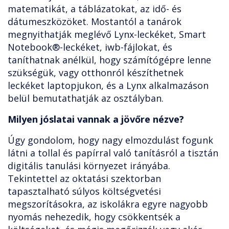
matematikát, a táblázatokat, az idő- és
dátumeszközöket. Mostantól a tanárok
megnyithatják meglévő Lynx-leckéket, Smart
Notebook®-leckéket, iwb-fájlokat, és
taníthatnak anélkül, hogy számítógépre lenne
szükségük, vagy otthonról készíthetnek
leckéket laptopjukon, és a Lynx alkalmazáson
belül bemutathatják az osztályban.
Milyen jóslatai vannak a jövőre nézve?
Úgy gondolom, hogy nagy elmozdulást fogunk
látni a tollal és papírral való tanításról a tisztán
digitális tanulási környezet irányába.
Tekintettel az oktatási szektorban
tapasztalható súlyos költségvetési
megszorításokra, az iskolákra egyre nagyobb
nyomás nehezedik, hogy csökkentsék a