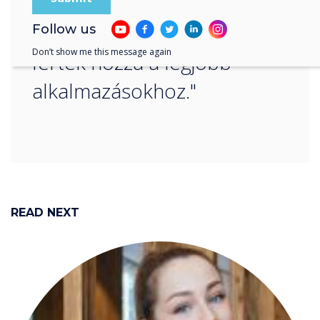
segédeszközként használni,
nem tudták, mert nem
Follow us
Don’t show me this message again
fértek hozzá a legjobb
alkalmazásokhoz."
READ NEXT