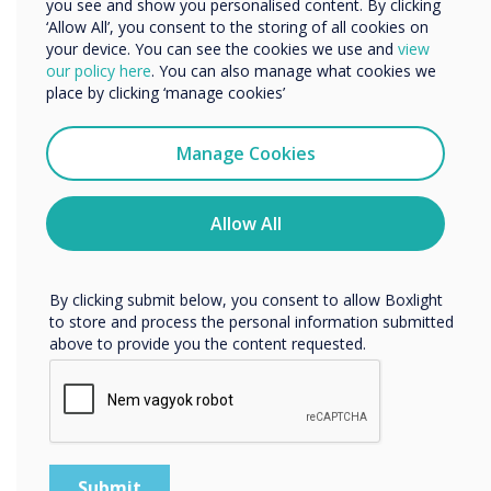
you see and show you personalised content. By clicking
‘Allow All’, you consent to the storing of all cookies on
your device. You can see the cookies we use and
view
We would like to contact you about our products and
“
our policy here
. You can also manage what cookies we
services by email, phone, or post.
place by clicking ‘manage cookies’
I agree to receive communications from
Clevertouch
Manage Cookies
You may unsubscribe from these communications at any
time. For more information on how to unsubscribe, our
privacy practices, and how we are committed to
Allow All
A fő ok, amiért
protecting and respecting your privacy, please review our
Privacy Policy.
alkalmazásboltot építettünk
By clicking submit below, you consent to allow Boxlight
a készülékünkre, az volt,
to store and process the personal information submitted
above to provide you the content requested.
hogy bár a tanárok
szerettek volna
alkalmazásokat oktatási