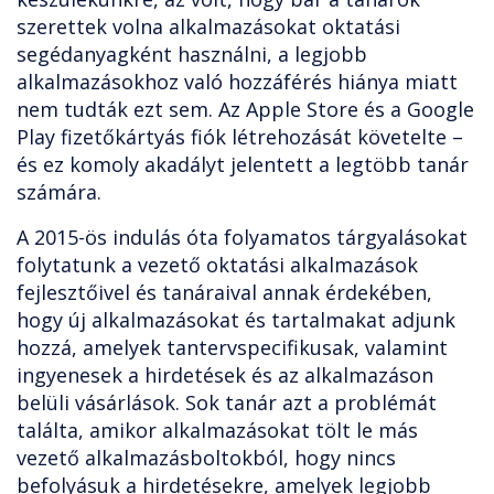
szerettek volna alkalmazásokat oktatási
segédanyagként használni, a legjobb
alkalmazásokhoz való hozzáférés hiánya miatt
nem tudták ezt sem. Az Apple Store és a Google
Play fizetőkártyás fiók létrehozását követelte –
és ez komoly akadályt jelentett a legtöbb tanár
számára.
A 2015-ös indulás óta folyamatos tárgyalásokat
folytatunk a vezető oktatási alkalmazások
fejlesztőivel és tanáraival annak érdekében,
hogy új alkalmazásokat és tartalmakat adjunk
hozzá, amelyek tantervspecifikusak, valamint
ingyenesek a hirdetések és az alkalmazáson
belüli vásárlások. Sok tanár azt a problémát
találta, amikor alkalmazásokat tölt le más
vezető alkalmazásboltokból, hogy nincs
befolyásuk a hirdetésekre, amelyek legjobb