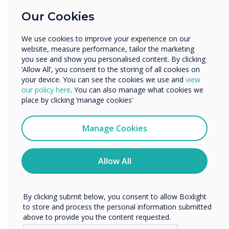
Education
Our Cookies
“
Enterprise
Other
We use cookies to improve your experience on our
Organisation Name
website, measure performance, tailor the marketing
you see and show you personalised content. By clicking
‘Allow All’, you consent to the storing of all cookies on
your device. You can see the cookies we use and
view
We would like to contact you about our products and
our policy here
. You can also manage what cookies we
John óriási sikereket ért el
services by email, phone, or post.
place by clicking ‘manage cookies’
vállalkozásainkban, és
I agree to receive communications from
Clevertouch
Manage Cookies
nagyon tisztelik
You may unsubscribe from these communications at any
time. For more information on how to unsubscribe, our
kollégájaként és
privacy practices, and how we are committed to
Allow All
protecting and respecting your privacy, please review our
barátjaként.
Privacy Policy.
By clicking submit below, you consent to allow Boxlight
to store and process the personal information submitted
above to provide you the content requested.