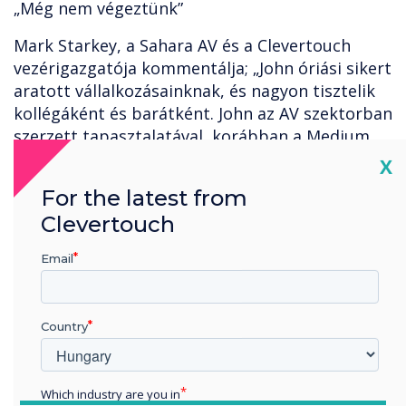
„Még nem végeztünk”
Mark Starkey, a Sahara AV és a Clevertouch
vezérigazgatója kommentálja; „John óriási sikert
aratott vállalkozásainknak, és nagyon tisztelik
kollégáként és barátként. John az AV szektorban
szerzett tapasztalatával, korábban a Medium
AV-vel, a Matrix Display-vel és az USL AV-vel
Cl
X
dolgozott, nagy bizalmat épített ki
For the latest from
ügyfeleinkkel, és tudom, hogy sikeres stratégiát
Clevertouch
fog megvalósítani az EMEA régióban. Biztos
vagyok benne, hogy az EMEA-régió John
Email
irányítása alatt egyre erősebb lesz, és
természetesen mindannyian a Saharában és a
Clevertouch üzletében köszönetet mondunk
Country
Simonnak minden munkájáért.
Ginty új szerepe azonnali hatállyal kezdődik.
Which industry are you in