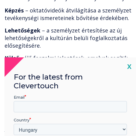
Képzés
– oktatóvideók átvilágítása a személyzet
tevékenységi ismereteinek bővítése érdekében.
Lehetőségek
– a személyzet értesítése az új
lehetőségekről a kultúrán belüli foglalkoztatás
elősegítésére.
Külső
- élő forgalmi jelentések, amelyek segítik
Cl
a járművezetőket az útvonalakon.
X
For the latest from
Vészhelyzet
– azonnali üzenetküldés
Clevertouch
tűzoltógyakorlatokhoz, evakuálási
gyakorlatokhoz stb.
Email
Vállalati digitális jelzőtábla-megoldásaink
számos pozitív felhasználás mellett ideális
technológiát kínálnak a kommunikáció
Country
javítására a küldési környezetben.