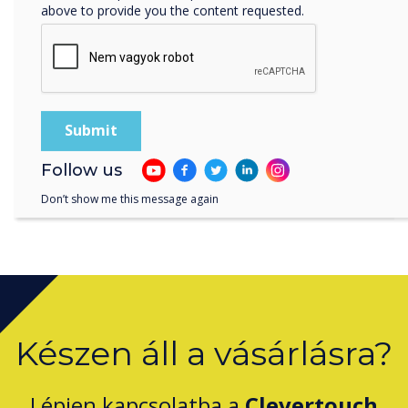
above to provide you the content requested.
használható platformot
fejlesztett ki, amely a képi
zónákat kiemelő tervezési
sablonokkal rendelkezik."
Follow us
Don’t show me this message again
Készen áll a vásárlásra?
Lépjen kapcsolatba a
Clevertouch