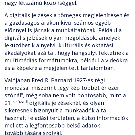
nagy létszámú közönséggel.
A digitális jelzések a tömeges megjelenítésen és
a gazdaságos árakon kívül számos egyéb
előnnyel is járnak a munkáltatónak. Például a
digitális jelzések olyan megoldások, amelyek
leküzdhetik a nyelvi, kulturális és oktatási
akadályokat azáltal, hogy hangsúlyt fektetnek a
multimédiás formátumokra, például a videókra
és a képekre a megjelenített tartalomban.
Valójában Fred R. Barnard 1927-es régi
mondása, miszerint „egy kép többet ér ezer
szónál”, még soha nem volt pontosabb, mint a
századi
21.
digitális jelzéseknél, és olyan
sikeresnek bizonyult a munkaadók által
használt feladási területen. a külső információk
mellett a legfontosabb belső adatok
továbbítására szolgál.