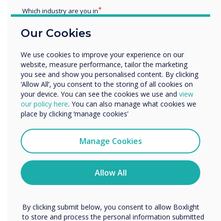
Which industry are you in
Education
Our Cookies
Enterprise
Other
We use cookies to improve your experience on our
Organisation Name
website, measure performance, tailor the marketing
you see and show you personalised content. By clicking
‘Allow All’, you consent to the storing of all cookies on
your device. You can see the cookies we use and
view
We would like to contact you about our products and
our policy here
. You can also manage what cookies we
services by email, phone, or post.
place by clicking ‘manage cookies’
“
I agree to receive communications from
Clevertouch
Manage Cookies
You may unsubscribe from these communications at any
time. For more information on how to unsubscribe, our
privacy practices, and how we are committed to
Allow All
protecting and respecting your privacy, please review our
A Clevertouch Digital
Privacy Policy.
By clicking submit below, you consent to allow Boxlight
Signage egy könnyen
to store and process the personal information submitted