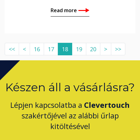
Read more
<<
<
16
17
18
19
20
>
>>
Készen áll a vásárlásra?
Lépjen kapcsolatba a
Clevertouch
szakértőjével az alábbi űrlap
kitöltésével