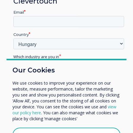
Clevertouch
Email
Country
Which industry are you in
Education
Our Cookies
Enterprise
Other
News | Enterprise
We use cookies to improve your experience on our
Organisation Name
website, measure performance, tailor the marketing
you see and show you personalised content. By clicking
‘Allow All’, you consent to the storing of all cookies on
Görgess tovább az AV Awards-
your device. You can see the cookies we use and
view
We would like to contact you about our products and
on
our policy here
. You can also manage what cookies we
services by email, phone, or post.
place by clicking ‘manage cookies’
I agree to receive communications from
Read more
Clevertouch