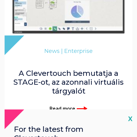
News | Enterprise
A Clevertouch bemutatja a
STAGE-ot, az azonnali virtuális
tárgyalót
Read more
Cl
X
For the latest from