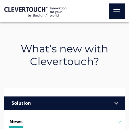
What’s new with
Clevertouch?
Solution
Enterprise
News