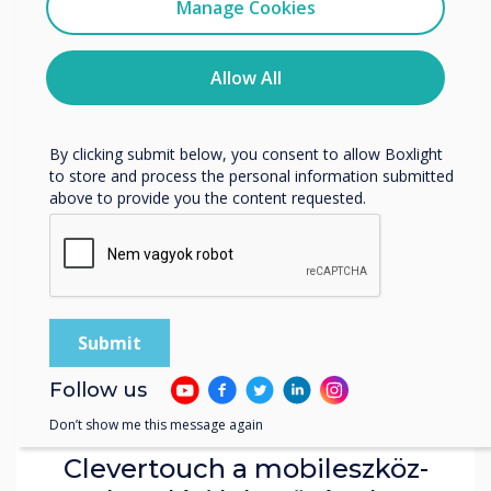
Manage Cookies
You may unsubscribe from these communications at any
time. For more information on how to unsubscribe, our
privacy practices, and how we are committed to
Allow All
protecting and respecting your privacy, please review our
Privacy Policy.
By clicking submit below, you consent to allow Boxlight
to store and process the personal information submitted
above to provide you the content requested.
News | Enterprise
Follow us
Don’t show me this message again
Clevertouch a mobileszköz-