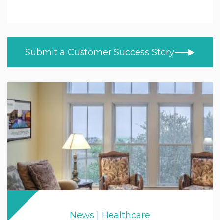
Education
ALL TOPICS
NEWS
Higher & Further Education
CUSTOMER STORIES
Healthcare
Submit a Customer Success Story
BLOG
Retail
VIDEOS
LEARN AT HOME
Trade
PRODUCT NEWS
MOD/Government
News | Healthcare