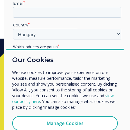
Email
Country
Which industry are you in
Education
Our Cookies
Készen áll a vásárlásra?
Enterprise
Other
We use cookies to improve your experience on our
Organisation Name
Lépjen kapcsolatba a
Clevertouch
website, measure performance, tailor the marketing
you see and show you personalised content. By clicking
szakértőjével az alábbi űrlap
‘Allow All’, you consent to the storing of all cookies on
your device. You can see the cookies we use and
view
kitöltésével
We would like to contact you about our products and
our policy here
. You can also manage what cookies we
services by email, phone, or post.
place by clicking ‘manage cookies’
I agree to receive communications from
Complete this form
Clevertouch
Manage Cookies
You may unsubscribe from these communications at any