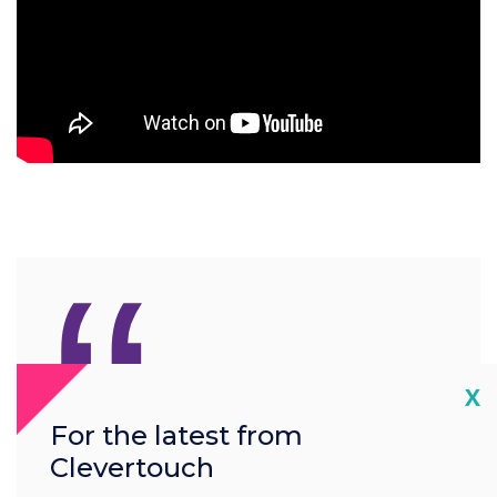
“
Cl
X
Az iparág egyik legátfogóbb
For the latest from
garanciáját kínáljuk
Clevertouch