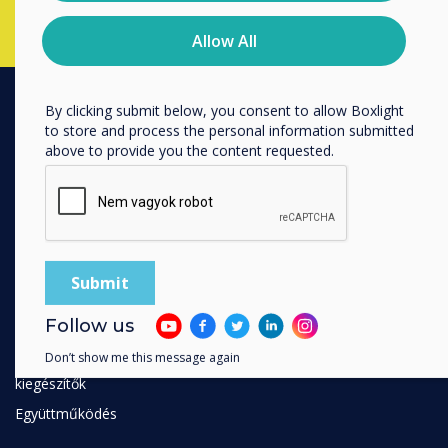
time. For more information on how to unsubscribe, our
privacy practices, and how we are committed to
Allow All
protecting and respecting your privacy, please review our
Privacy Policy.
By clicking submit below, you consent to allow Boxlight
to store and process the personal information submitted
PRODUCTS
above to provide you the content requested.
Digitális ökoszisztéma
Interaktív kijelzők
Kereskedelmi kijelzők
Digital Signage
Szobafoglalás
Szoftver
Follow us
Unified Comms
Don’t show me this message again
kiegészítők
Együttműködés