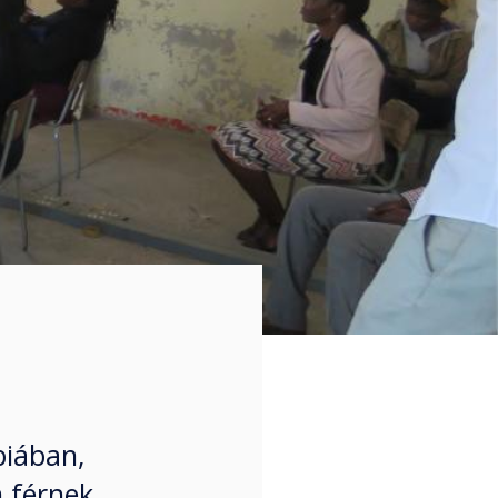
biában,
m férnek