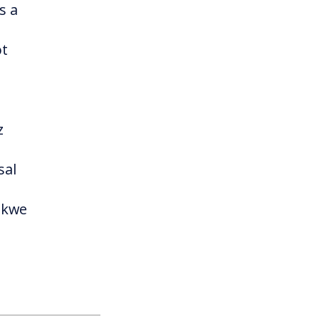
s a
öt
z
sal
mkwe