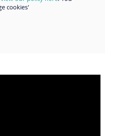
e cookies’
nlő
ok
ámára
s