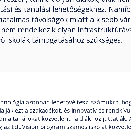
tási és tanulási lehetőségekhez. Namíb
 hatalmas távolságok miatt a kisebb vá
e nem rendelkezik olyan infrastruktúráv
évő iskolák támogatásához szükséges.
chnológia azonban lehetővé teszi számukra, ho
alják ezt a szakadékot, és innovatív és rendkívül
n a tanárokat közvetlenül a diákhoz juttatják. 
g az EduVision program számos iskolát közvetl