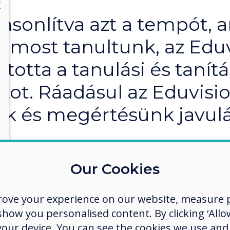
lose
X
asonlítva azt a tempót, a
s most tanultunk, az Edu
ította a tanulási és tanítá
tot. Ráadásul az Eduvisi
k és megértésünk javul
berg Középiskola
Our Cookies
rove your experience on our website, measure p
ow you personalised content. By clicking ‘Allow
 your device. You can see the cookies we use an