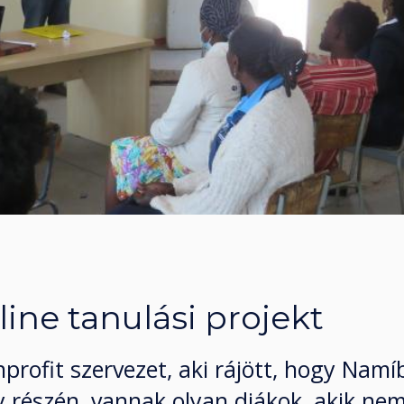
ine tanulási projekt
profit szervezet, aki rájött, hogy Namí
y részén, vannak olyan diákok, akik ne