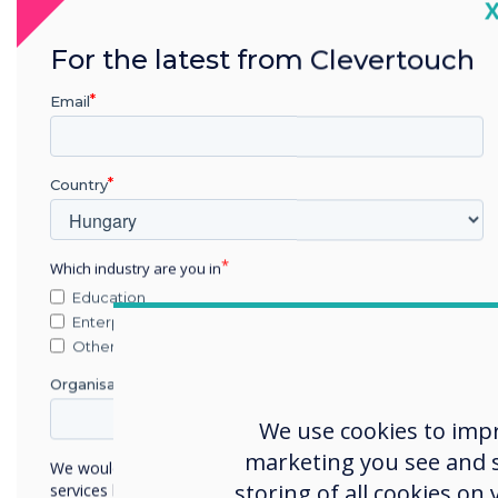
C
„Összeh
For the latest from Clevertouch
akkor é
Email
felgyors
folyama
Country
tudásun
Which industry are you in
hozta.”
Education
Enterprise
Other
Tanuló, Water
Organisation Name
We use cookies to imp
marketing you see and sh
We would like to contact you about our products and
storing of all cookies on
services by email, phone, or post.