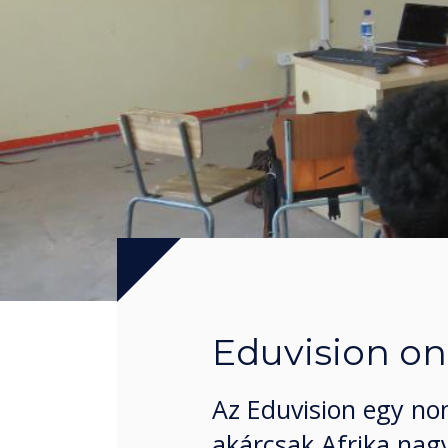
Eduvision onl
Az Eduvision egy non
akárcsak Afrika nag