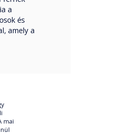
ia a
rosok és
al, amely a
gy
i
A mai
enül