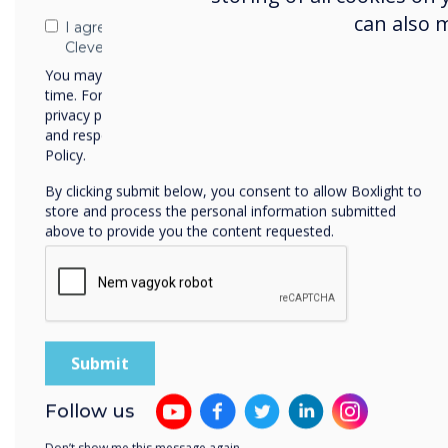
can also 
I agree to receive communications from
Szpo
Clevertouch
esél
You may unsubscribe from these communications at any
fiat
time. For more information on how to unsubscribe, our
privacy practices, and how we are committed to protecting
megf
and respecting your privacy, please review our Privacy
eddi
Policy.
By clicking submit below, you consent to allow Boxlight to
store and process the personal information submitted
above to provide you the content requested.
Follow us