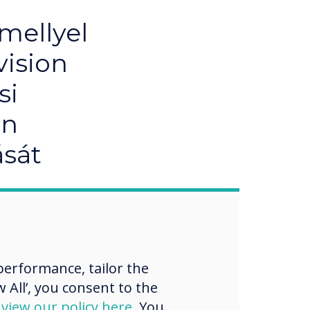
mellyel
vision
si
on
ását
erformance, tailor the
 All’, you consent to the
d
view our policy here
. You