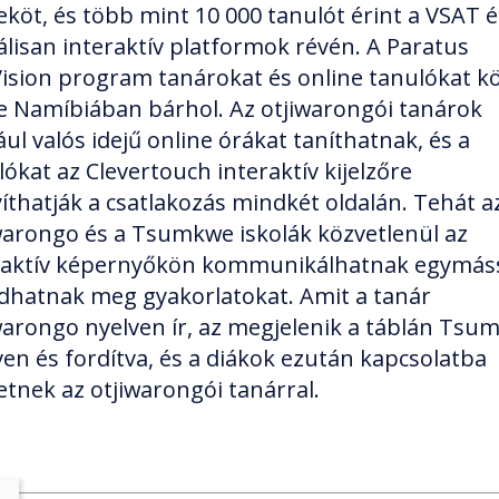
eköt, és több mint 10 000 tanulót érint a VSAT é
tálisan interaktív platformok révén. A Paratus
ision program tanárokat és online tanulókat k
e Namíbiában bárhol. Az otjiwarongói tanárok
ul valós idejű online órákat taníthatnak, és a
lókat az Clevertouch interaktív kijelzőre
yíthatják a csatlakozás mindkét oldalán. Tehát a
warongo és a Tsumkwe iskolák közvetlenül az
raktív képernyőkön kommunikálhatnak egymás
ldhatnak meg gyakorlatokat. Amit a tanár
warongo nyelven ír, az megjelenik a táblán Tsu
ven és fordítva, és a diákok ezután kapcsolatba
etnek az otjiwarongói tanárral.