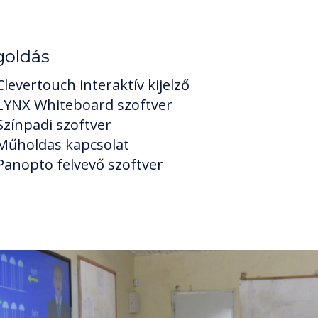
oldás
Clevertouch interaktív kijelző
LYNX Whiteboard szoftver
Színpadi szoftver
Műholdas kapcsolat
Panopto felvevő szoftver