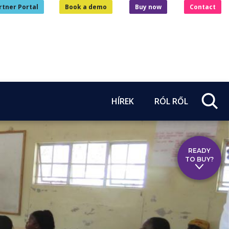
rtner Portal
Book a demo
Buy now
Contact
HÍREK
RÓL RŐL
READY
TO BUY?