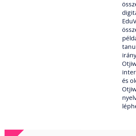
össz
digi
EduV
össz
példá
tanu
irán
Otji
inte
és o
Otji
nyel
léph