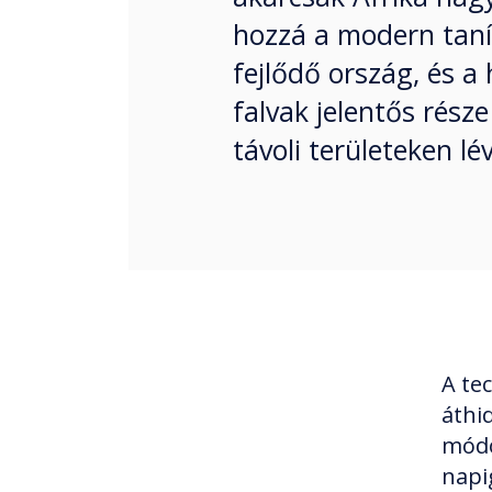
hozzá a modern taní
fejlődő ország, és a
falvak jelentős rész
távoli területeken l
A te
áthid
módo
napi