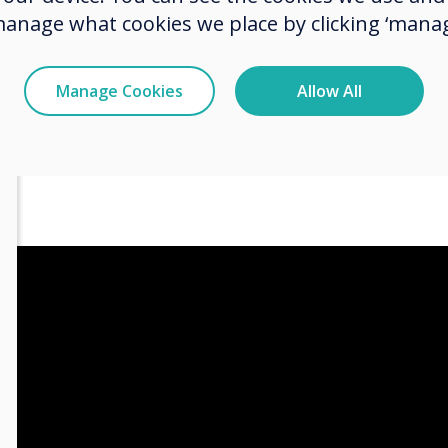
manage what cookies we place by clicking ‘manag
nzoraik nagylelkű segítségével igyekeznek egye
yeket biztosítani Namíbia és más afrikai ország
aljainak. Egy szebb jövő biztosítása mindenki sz
Manage Cookies
Allow All
izethető áron. Arra törekszik, hogy a jövőt új é
g ismeretlen módokon hozza a küszöbéhez.