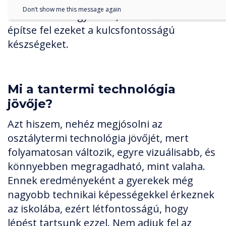
Nagyon fontos, hogy ne foglalkozzon
Don’t show me this message again
mindennel túl gyorsan, és fokozatosan
építse fel ezeket a kulcsfontosságú
készségeket.
Mi a tantermi technológia
jövője?
Azt hiszem, nehéz megjósolni az
osztálytermi technológia jövőjét, mert
folyamatosan változik, egyre vizuálisabb, és
könnyebben megragadható, mint valaha.
Ennek eredményeként a gyerekek még
nagyobb technikai képességekkel érkeznek
az iskolába, ezért létfontosságú, hogy
lépést tartsunk ezzel. Nem adjuk fel az