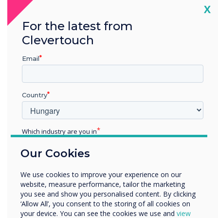
Cl
X
For the latest from
Hogyan vezetted be az új
Clevertouch
iPadeket és Clevertouch Plus
Email
képernyőket?
Integrátorunk érintőképernyőinek és
iPadjeinek bevezetésekor a Jigsaw24 azt
Country
tanácsolta, hogy legyünk mértéktartóak.
Gondoskodtunk arról, hogy minden osztály
Which industry are you in
fel legyen szerelve, és hagyjuk, hogy a
Education
személyzet és a tanulók csak játsszanak az
Our Cookies
Enterprise
eszközökkel, kísérletezzenek és próbáljanak
Other
We use cookies to improve your experience on our
ki dolgokat. Mivel a Clevertouch
Organisation Name
website, measure performance, tailor the marketing
kezelőfelülete annyira intuitív, a tanároknak
you see and show you personalised content. By clicking
nincs szükségük képzésre az induláshoz,
‘Allow All’, you consent to the storing of all cookies on
your device. You can see the cookies we use and
view
maga a képzési folyamat azonban sokkal