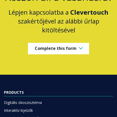
Lépjen kapcsolatba a
Clevertouch
szakértőjével az alábbi űrlap
kitöltésével
Complete this form
PRODUCTS
Digitális ökoszisztéma
Interaktív kijelzők