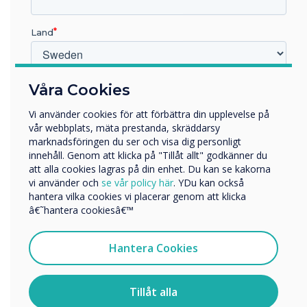
“
Land
Vilken bransch arbetar du inom?
Våra Cookies
Sharing a story together is
Utbildning
Vi använder cookies för att förbättra din upplevelse på
Företag
something children really
vår webbplats, mäta prestanda, skräddarsy
Övriga
marknadsföringen du ser och visa dig personligt
enjoy, so settle down
innehåll. Genom att klicka på "Tillåt allt" godkänner du
Företagets namn
att alla cookies lagras på din enhet. Du kan se kakorna
together and watch along
vi använder och
se vår policy här
. YDu kan också
hantera vilka cookies vi placerar genom att klicka
Vi skulle vilja kontakta dig angående våra produkter och
with your child
â€˜hantera cookiesâ€™
tjänster via e-post, telefon eller post.
Jag samtycker till att ta emot kommunikation från
Hantera Cookies
Clevertouch
För information om hur vi samlar in och använder dina
personuppgifter, besök vår
integritetspolicy
.
Tillåt alla