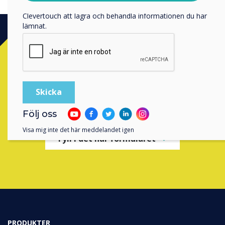
Genom att klicka på skicka ger du ditt samtycke till
Clevertouch att lagra och behandla informationen du har
lämnat.
Ready to buy?
Contact a
Clevertouch
expert by
completing the form below
Följ oss
Visa mig inte det här meddelandet igen
Fyll i det här formuläret
PRODUKTER