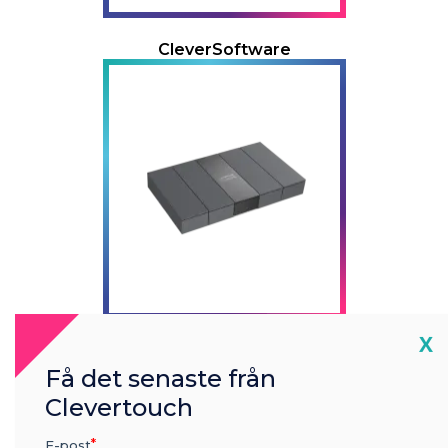
CleverSoftware
Cl
X
Clever Accessories
Få det senaste från
Clevertouch
Open a support
E-post