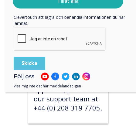
personuppgifter, besök vår
integritetspolicy
.
Tillåt alla
Our team are
Genom att klicka på skicka ger du ditt samtycke till
available Monday
Clevertouch att lagra och behandla informationen du har
lämnat.
through Friday from
9:00 to 5:00 GMT
(excluding public
holidays).
If you would like a
Följ oss
more direct
Visa mig inte det här meddelandet igen
approach, please call
our support team at
+44 (0) 208 319 7705.