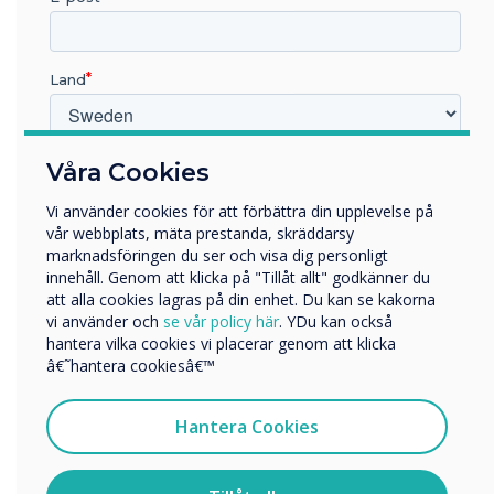
ticket
The quickest and
Land
easiest way to
contact our customer
support team is by
Vilken bransch arbetar du inom?
Våra Cookies
opening a support
Utbildning
Vi använder cookies för att förbättra din upplevelse på
Företag
ticket.
vår webbplats, mäta prestanda, skräddarsy
Övriga
marknadsföringen du ser och visa dig personligt
innehåll. Genom att klicka på "Tillåt allt" godkänner du
Företagets namn
att alla cookies lagras på din enhet. Du kan se kakorna
Open a support
vi använder och
se vår policy här
. YDu kan också
ticket
hantera vilka cookies vi placerar genom att klicka
Vi skulle vilja kontakta dig angående våra produkter och
â€˜hantera cookiesâ€™
tjänster via e-post, telefon eller post.
Jag samtycker till att ta emot kommunikation från
Hantera Cookies
Clevertouch
Contact Us
För information om hur vi samlar in och använder dina