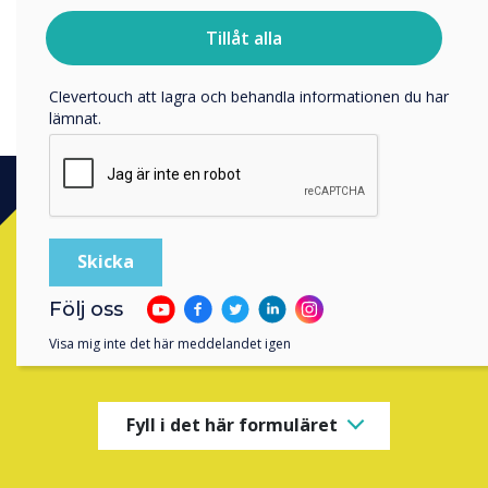
information on their mobile device when they leave the
För information om hur vi samlar in och använder dina
large screen panel.
personuppgifter, besök vår
integritetspolicy
.
Tillåt alla
Genom att klicka på skicka ger du ditt samtycke till
Clevertouch att lagra och behandla informationen du har
lämnat.
Ready to buy?
Contact a
Clevertouch
expert by
Följ oss
completing the form below
Visa mig inte det här meddelandet igen
Fyll i det här formuläret