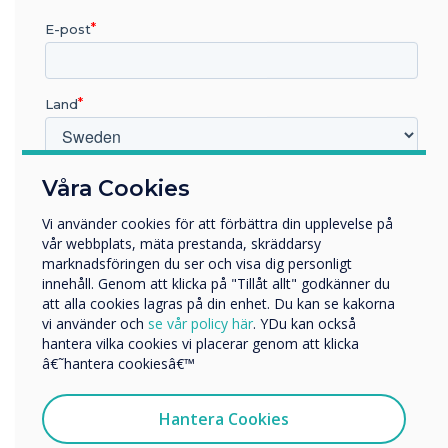
E-post
Land
Vilken bransch arbetar du inom?
Våra Cookies
Utbildning
Vi använder cookies för att förbättra din upplevelse på
Företag
vår webbplats, mäta prestanda, skräddarsy
Övriga
marknadsföringen du ser och visa dig personligt
innehåll. Genom att klicka på "Tillåt allt" godkänner du
Företagets namn
att alla cookies lagras på din enhet. Du kan se kakorna
Wayfinding
vi använder och
se vår policy här
. YDu kan också
hantera vilka cookies vi placerar genom att klicka
Non Touch screen wayfinding
Vi skulle vilja kontakta dig angående våra produkter och
â€˜hantera cookiesâ€™
tjänster via e-post, telefon eller post.
Adding a Clevertouch non-touch panel, visitors can use QR
Jag samtycker till att ta emot kommunikation från
Hantera Cookies
Codes to navigate to their desired location. QR Codes also
Clevertouch
offer a takeaway URL so visitors can open a map or further