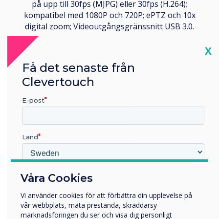
på upp till 30fps (MJPG) eller 30fps (H.264);
kompatibel med 1080P och 720P; ePTZ och 10x
digital zoom; Videoutgångsgränssnitt USB 3.0.
Cl
X
Få det senaste från
Clevertouch
E-post
Land
Vilken bransch arbetar du inom?
Våra Cookies
Utbildning
Vi använder cookies för att förbättra din upplevelse på
Företag
vår webbplats, mäta prestanda, skräddarsy
Övriga
marknadsföringen du ser och visa dig personligt