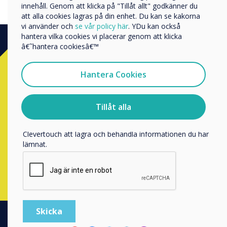
innehåll. Genom att klicka på "Tillåt allt" godkänner du
Företagets namn
att alla cookies lagras på din enhet. Du kan se kakorna
vi använder och
se vår policy här
. YDu kan också
hantera vilka cookies vi placerar genom att klicka
Vi skulle vilja kontakta dig angående våra produkter och
â€˜hantera cookiesâ€™
tjänster via e-post, telefon eller post.
Ready to buy?
Jag samtycker till att ta emot kommunikation från
Hantera Cookies
Clevertouch
Contact a
Clevertouch
expert by
För information om hur vi samlar in och använder dina
personuppgifter, besök vår
integritetspolicy
.
Tillåt alla
completing the form below
Genom att klicka på skicka ger du ditt samtycke till
Clevertouch att lagra och behandla informationen du har
lämnat.
Fyll i det här formuläret