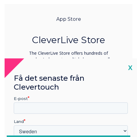
App Store
CleverLive Store
The CleverLive Store offers hundreds of
moderated apps in multiple languages, all
curated by our expert team for safe and
Cl
X
seamless use.
Få det senaste från
Learn more
Clevertouch
E-post
Land