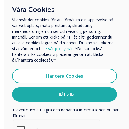
Vilken bransch arbetar du inom?
Våra Cookies
Utbildning
Vi använder cookies för att förbättra din upplevelse på
Företag
vår webbplats, mäta prestanda, skräddarsy
Övriga
marknadsföringen du ser och visa dig personligt
innehåll. Genom att klicka på "Tillåt allt" godkänner du
Företagets namn
att alla cookies lagras på din enhet. Du kan se kakorna
vi använder och
se vår policy här
. YDu kan också
hantera vilka cookies vi placerar genom att klicka
Screen Sharing Technology
Vi skulle vilja kontakta dig angående våra produkter och
â€˜hantera cookiesâ€™
tjänster via e-post, telefon eller post.
Jag samtycker till att ta emot kommunikation från
CleverShare
Hantera Cookies
Clevertouch
För information om hur vi samlar in och använder dina
A simple, powerful screen sharing app to
personuppgifter, besök vår
integritetspolicy
.
Tillåt alla
enable sharing of content directly to your
Clevertouch display for smooth, interactive
Genom att klicka på skicka ger du ditt samtycke till
collaboration in any setting.
Clevertouch att lagra och behandla informationen du har
lämnat.
Learn more