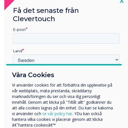
Cl
X
Få det senaste från
Clevertouch
E-post
Land
Full integration
Microsoft 365
Vilken bransch arbetar du inom?
Våra Cookies
Utbildning
Vi använder cookies för att förbättra din upplevelse på
Läs mer
Företag
vår webbplats, mäta prestanda, skräddarsy
Övriga
marknadsföringen du ser och visa dig personligt
innehåll. Genom att klicka på "Tillåt allt" godkänner du
Företagets namn
att alla cookies lagras på din enhet. Du kan se kakorna
vi använder och
se vår policy här
. YDu kan också
hantera vilka cookies vi placerar genom att klicka
Vi skulle vilja kontakta dig angående våra produkter och
â€˜hantera cookiesâ€™