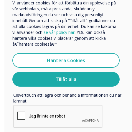
Vi använder cookies för att förbättra din upplevelse på
Företag
vår webbplats, mäta prestanda, skräddarsy
Övriga
marknadsföringen du ser och visa dig personligt
innehåll. Genom att klicka på "Tillåt allt" godkänner du
Företagets namn
1 in 2
att alla cookies lagras på din enhet. Du kan se kakorna
vi använder och
se vår policy här
. YDu kan också
hantera vilka cookies vi placerar genom att klicka
organisations
Vi skulle vilja kontakta dig angående våra produkter och
â€˜hantera cookiesâ€™
tjänster via e-post, telefon eller post.
experienced a
Jag samtycker till att ta emot kommunikation från
Hantera Cookies
Clevertouch
successful
För information om hur vi samlar in och använder dina
cyberattack in
personuppgifter, besök vår
integritetspolicy
.
Tillåt alla
Genom att klicka på skicka ger du ditt samtycke till
the past 3 years
Clevertouch att lagra och behandla informationen du har
lämnat.