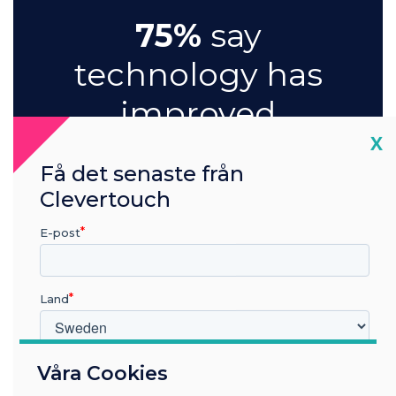
75%
say
technology has
improved
Cl
X
meeting
Få det senaste från
engagement
Clevertouch
and
E-post
participation
Land
Vilken bransch arbetar du inom?
Våra Cookies
Utbildning