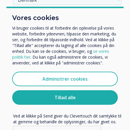
Hvilken branche arbejder du i?
Vores cookies
Uddannelse
Video | Undervisning
Virksomhed
Vi bruger cookies til at forbedre din oplevelse på vores
Andre
website, forbedre ydeevnen, tilpasse den marketing, du
ser, og forbedre dit tilpassede indhold. Ved at klikke på
Organisationens navn
London Gallery - Virtual Tour
"Tillad alle" accepterer du lagring af alle cookies på din
enhed. Du kan se de cookies, vi bruger, og
se vores
politik her
. Du kan også administrere de cookies, vi
Læs mere
anvender, ved at klikke på "administrer cookies".
Vi vil gerne kontakte dig om vores produkter og tjenester
via e-mail, telefon eller post.
Administrer cookies
Jeg accepterer at modtage kommunikation fra
Clevertouch.
Du kan finde oplysninger om, hvordan vi indsamler og
Tillad alle
bruger dine personlige oplysninger, i vores
privatlivspolitik
.
Ved at klikke på Send giver du Clevertouch dit samtykke til
at gemme og behandle de oplysninger, du har givet os.