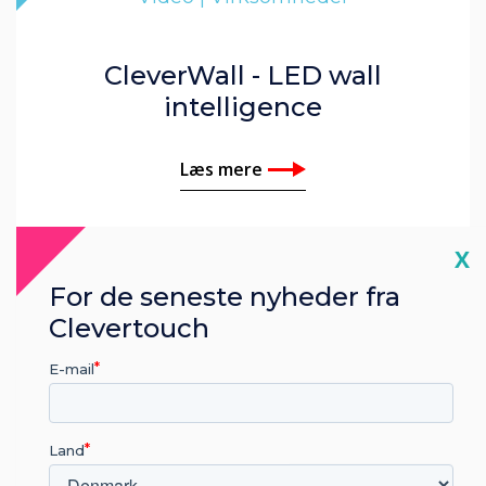
CleverWall - LED wall
intelligence
Læs mere
Cl
X
For de seneste nyheder fra
Clevertouch
E-mail
Land