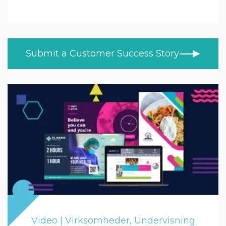
Undervisning
ALLE EMNER
NYHEDER
Højere og videregående uddannelse
KUNDEHISTORIER
Sundhed
Submit a Customer Success Story
BLOG
Detail
VIDEOER
LÆR DERHJEMME
Trade
PRODUCT NEWS
MOD/Government
Video | Virksomheder, Undervisning