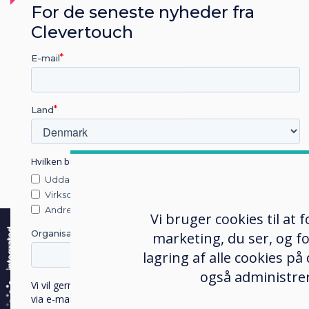
For de seneste nyheder fra
Clevertouch
E-mail
Blog | Detail
Land
Retailers Reduce
Hvilken branche arbejder du i?
Carbon Emissions
Uddannelse
Virksomhed
with Technology
e
Andre
Vi bruger cookies til at
D
Organisationens navn
marketing, du ser, og fo
Læs mere
of
lagring af alle cookies på
også administrer
Vi vil gerne kontakte dig om vores produkter og tjenester
via e-mail, telefon eller post.