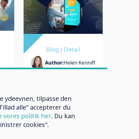
Blog | Detail
Author:
Helen Kenniff
 at
CL Touch Totem,
re ydeevnen, tilpasse den
ch
the touch kiosk of
illad alle" accepterer du
ch
choice for
e vores politik her
. Du kan
Retailers this
nistrer cookies".
Summer