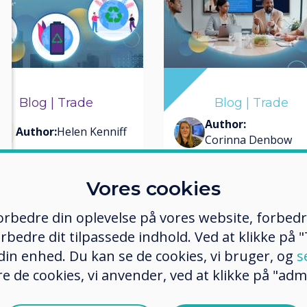
Blog | Trade
Blog | Trade
Author:
Author:
Helen Kenniff
Corinna Denbow
Vores cookies
Clevertouch
What to Expect
 forbedre din oplevelse på vores website, forbed
elivers the 8 Rs
ISE 2026: 5 Te
rbedre dit tilpassede indhold. Ved at klikke på "T
 Sustainability in
Trends to Wat
 din enhed. Du kan se de cookies, vi bruger, og
s
Technology
e de cookies, vi anvender, ved at klikke på "admi
Læs mere
Læs mere