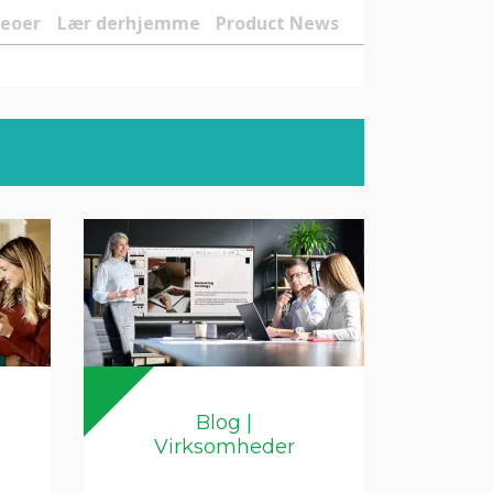
deoer
Lær derhjemme
Product News
Blog |
Virksomheder