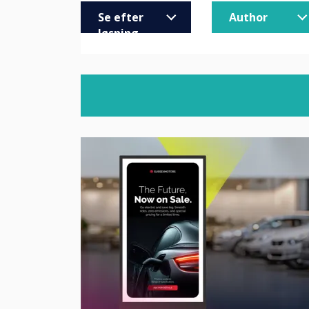
Se efter
Author
løsning
Virksomheder
All Article
Undervisning
Helen Ken
Højere og videregående uddanne
Ashley H
Sundhed
Melizza C
Detail
Christoph
Trade
Adam Kin
MOD/Government
Jack Wills
Mark Tild
Gareth M