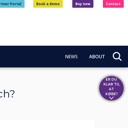
rtner Portal
Book a demo
Buy now
Contact
NEWS
ABOUT
ER DU
KLAR TIL
AT
ch?
KØBE?