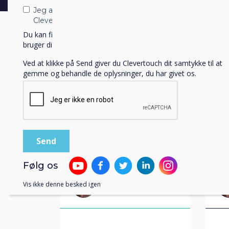
Jeg accepterer at modtage kommunikation fra
Clevertouch.
Du kan finde oplysninger om, hvordan vi indsamler og
bruger dine personlige oplysninger, i vores
privatlivspolitik
.
Ved at klikke på Send giver du Clevertouch dit samtykke til at
gemme og behandle de oplysninger, du har givet os.
Blog | Detail
Følg os
Vis ikke denne besked igen
Author:
Helen Kenniff