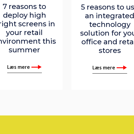
7 reasons to
5 reasons to u
deploy high
an integrate
right screens in
technology
your retail
solution for yo
nvironment this
office and reta
summer
stores
Læs mere
Læs mere