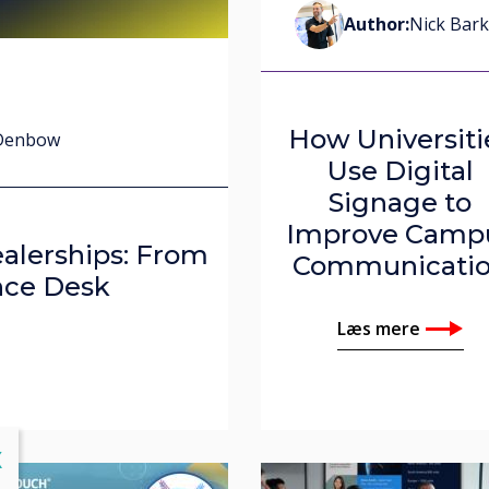
Author:
Nick Bark
er
y
How Universiti
Denbow
 Denbow
Use Digital
Signage to
Improve Camp
ealerships: From
Communicati
nce Desk
Læs mere
lose
X