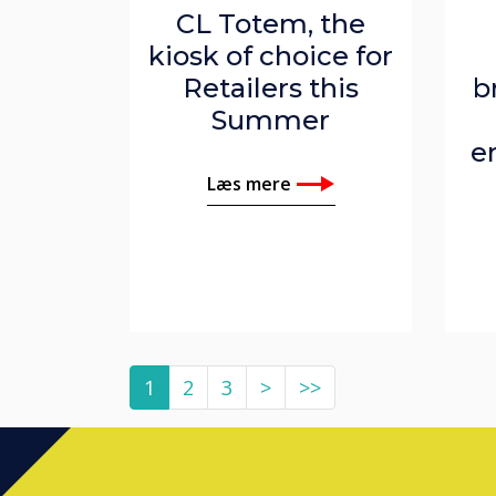
CL Totem, the
kiosk of choice for
Retailers this
b
Summer
e
Læs mere
1
2
3
>
>>