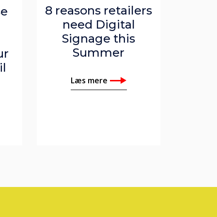
8 reasons retailers
se
need Digital
d
Signage this
Summer
ur
il
Læs mere