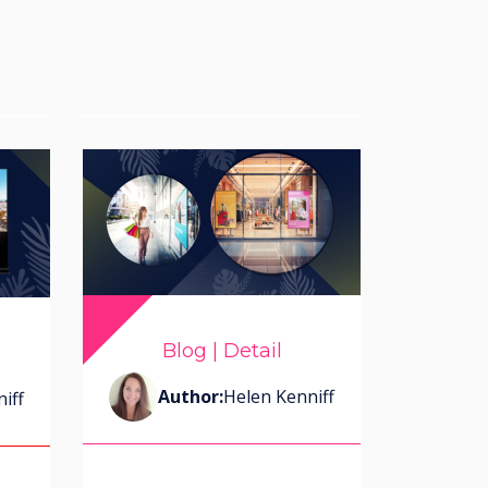
Læs mere
Blog | Detail
Author:
Helen Kenniff
iff