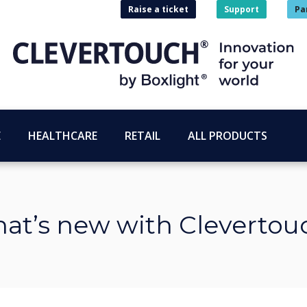
Raise a ticket
Support
Pa
E
HEALTHCARE
RETAIL
ALL PRODUCTS
at’s new with Clevertou