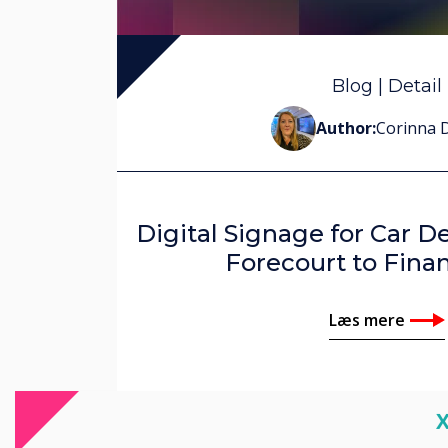
Nick Bark
John Gint
Blog | Detail
Author:
Corinna 
Corinna
Digital Signage for Car D
Forecourt to Fina
Læs mere
C