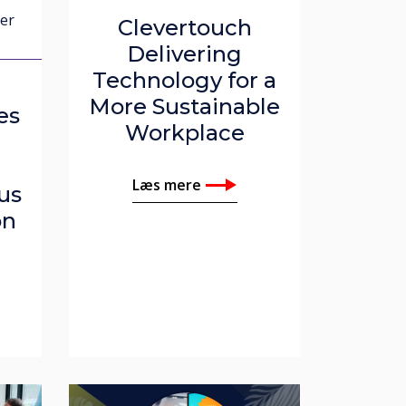
er
Clevertouch
Delivering
Technology for a
More Sustainable
es
Workplace
Læs mere
us
on