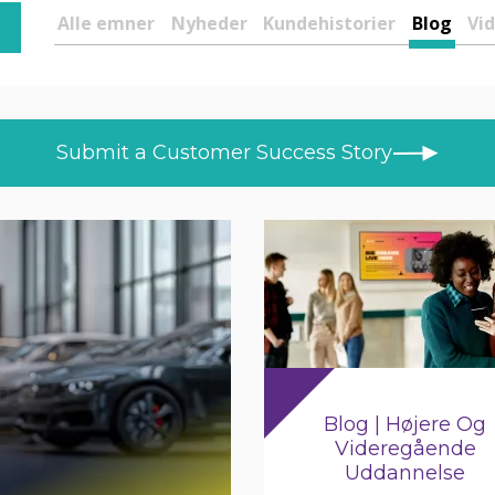
Alle emner
Nyheder
Kundehistorier
Blog
Vi
s
niff
Submit a Customer Success Story
lse
elm
uizon
er Bundy
gshot
on
Blog | Højere Og
esley
Videregående
Uddannelse
iddleton