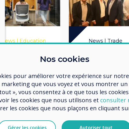
News | Education
News | Trade
Supérieure
Nos cookies
Clevertouch si
es attentes des
un nouvel acco
okies pour améliorer votre expérience sur notre
étudiants ont
de distributio
 marketing que vous voyez et vous montrer un
hangé à jamais
avec FVC dans 
 tout », vous consentez à ce que tous les cookies
région du Golf
oir les cookies que nous utilisons et
consulter n
En savoir plus
r les cookies que nous plaçons en cliquant sur 
En savoir plus
Gérer les cookies
Autoriser tout