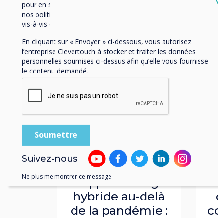
pour en savoir plus sur nos modalités de désabonnement,
nos politiques de confidentialité et sur notre engagement
vis-à-vis de la protection et du respect de la vie privée.
En cliquant sur « Envoyer » ci-dessous, vous autorisez
l’entreprise Clevertouch à stocker et traiter les données
personnelles soumises ci-dessus afin qu’elle vous fournisse
le contenu demandé.
News | Education
Supérieure
Suivez-nous
Ne plus me montrer ce message
L'apprentissage
hybride au-delà
de la pandémie :
c