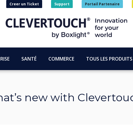
Creer un Ticket
Support
Portail Partenaire
RISE
SANTÉ
COMMERCE
TOUS LES PRODUITS
at’s new with Clevertou