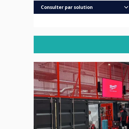
Consulter par solution
Entreprise
Éducation
Education Supérieure
Santé
Commerce
Trade
MOD/Government