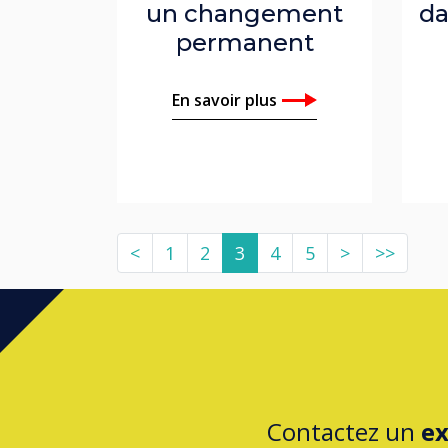
un changement
da
permanent
En savoir plus
<
1
2
3
4
5
>
>>
Contactez un
ex