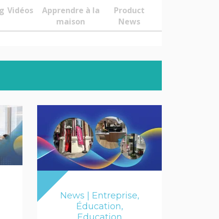
og
Vidéos
Apprendre à la
Product
maison
News
News | Entreprise,
Éducation,
Education