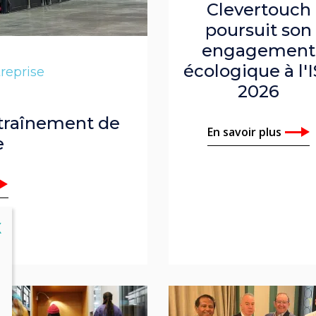
Clevertouch
poursuit son
engagement
écologique à l'
reprise
2026
traînement de
En savoir plus
e
lose
X