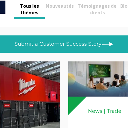
Tous les
Nouveautés
Témoignages de
Bl
thèmes
clients
Submit a Customer Success Story
News | Trade