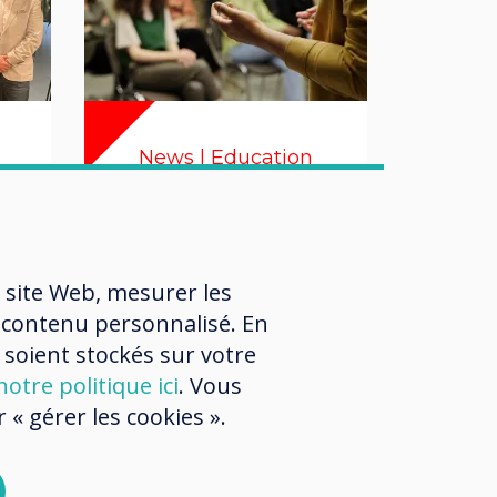
News | Education
Supérieure
gne
Accessibilité dans
rd
 site Web, mesurer les
l'enseignement
n
 contenu personnalisé. En
supérieur :
la
 soient stockés sur votre
concevoir pour
e
otre politique ici
. Vous
tous les
« gérer les cookies ».
apprenants
En savoir plus