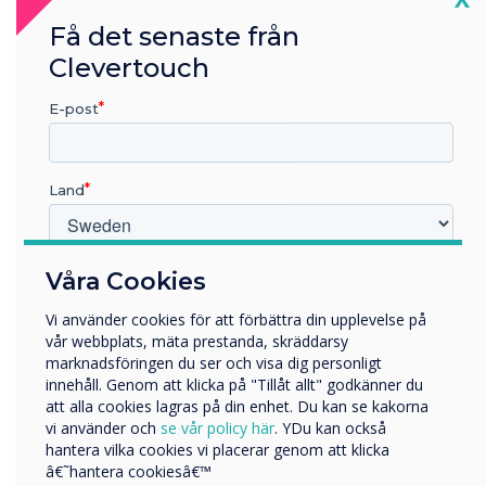
CleverLauncher is not supported on
Få det senaste från
Android 11.
Clevertouch
Cleverstore has been updated
E-post
Improved login issue on unstable networks.
Addressed login screen issue when switching
Land
between inputs.
AirServer has been removed from the
firmware.
Vilken bransch arbetar du inom?
Våra Cookies
Utbildning
Mail app has been removed from the
Vi använder cookies för att förbättra din upplevelse på
Företag
firmware.
vår webbplats, mäta prestanda, skräddarsy
Övriga
marknadsföringen du ser och visa dig personligt
innehåll. Genom att klicka på "Tillåt allt" godkänner du
Företagets namn
att alla cookies lagras på din enhet. Du kan se kakorna
vi använder och
se vår policy här
. YDu kan också
hantera vilka cookies vi placerar genom att klicka
Vi skulle vilja kontakta dig angående våra produkter och
â€˜hantera cookiesâ€™