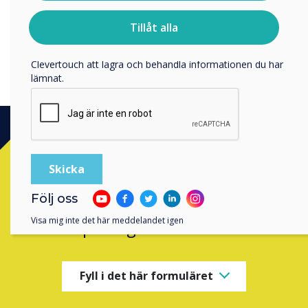
För information om hur vi samlar in och använder dina
personuppgifter, besök vår
integritetspolicy
.
Tillåt alla
Genom att klicka på skicka ger du ditt samtycke till
Clevertouch att lagra och behandla informationen du har
lämnat.
Ready to buy?
Följ oss
Contact a
Clevertouch
expert by
Visa mig inte det här meddelandet igen
completing the form below
Fyll i det här formuläret