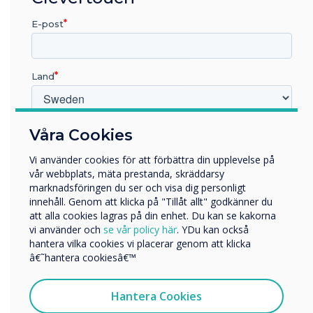
“
The benefits of
E-post
Clevertouch’s E-CAP and
Land
High Precision collaboration
touchscreens will be
Vilken bransch arbetar du inom?
Våra Cookies
showcased at the
Utbildning
Vi använder cookies för att förbättra din upplevelse på
forthcoming InfoComm
Företag
vår webbplats, mäta prestanda, skräddarsy
Övriga
marknadsföringen du ser och visa dig personligt
exhibition on booth N1958
innehåll. Genom att klicka på "Tillåt allt" godkänner du
Företagets namn
att alla cookies lagras på din enhet. Du kan se kakorna
in Las Vegas on June 6 – 8.
vi använder och
se vår policy här
. YDu kan också
hantera vilka cookies vi placerar genom att klicka
InfoComm is the world’s
Vi skulle vilja kontakta dig angående våra produkter och
â€˜hantera cookiesâ€™
tjänster via e-post, telefon eller post.
longest running AV
Jag samtycker till att ta emot kommunikation från
Hantera Cookies
exhibition."
Clevertouch