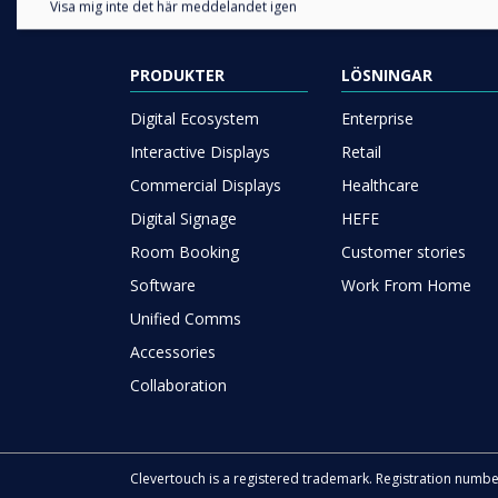
Visa mig inte det här meddelandet igen
PRODUKTER
LÖSNINGAR
Digital Ecosystem
Enterprise
Interactive Displays
Retail
Commercial Displays
Healthcare
Digital Signage
HEFE
Room Booking
Customer stories
Software
Work From Home
Unified Comms
Accessories
Collaboration
Clevertouch is a registered trademark. Registration numb