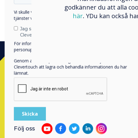
On your Clevertouch go
godkänner du att alla co
Browse the USB stick 
Vi skulle vilja kontakta dig angående våra produkter och
här
. YDu kan också ha
Press “Set as Wallpape
tjänster via e-post, telefon eller post.
Jag samtycker till att ta emot kommunikation från
Clevertouch
För information om hur vi samlar in och använder dina
personuppgifter, besök vår
integritetspolicy
.
Genom att klicka på skicka ger du ditt samtycke till
Clevertouch att lagra och behandla informationen du har
lämnat.
Contact a
Följ oss