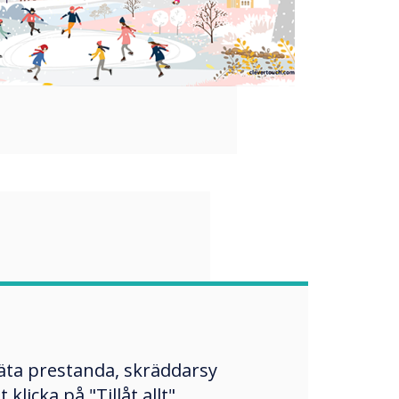
“
some fun into
lassroom!"
mäta prestanda, skräddarsy
licka på "Tillåt allt"