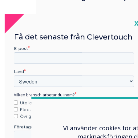
C
Få det senaste från Clevertouch
E-post
DOWNLOAD THEM HERE!
Land
How does it work?
Download the file from
Vilken bransch arbetar du inom?
laptop/computer
Utbildning
Unzip the folder
Företag
Övriga
Place the folder conta
of a USB Drive
Vi använder cookies för a
Företagets namn
Place the USB Drive in
marknadsföringen du s