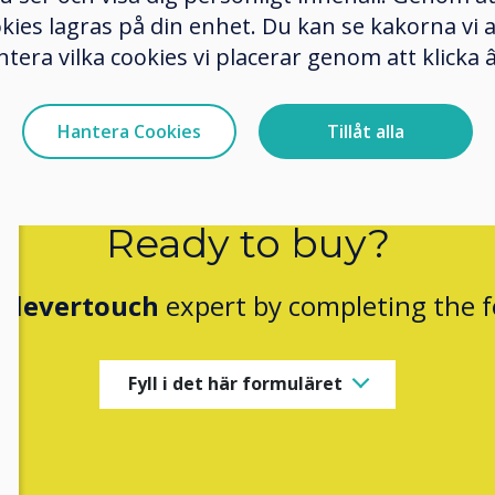
 to Settings > Display > Wallpaper
okies lagras på din enhet. Du kan se kakorna vi
for your desired wallpaper
ntera vilka cookies vi placerar genom att klick
r
Hantera Cookies
Tillåt alla
Ready to buy?
Clevertouch
expert by completing the 
Fyll i det här formuläret