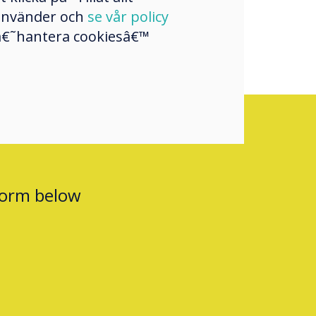
 använder och
se vår policy
a â€˜hantera cookiesâ€™
form below