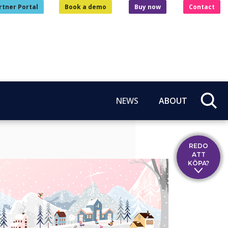
rtner Portal
Book a demo
Buy now
Contact
NEWS
ABOUT
REDO
ATT
KÖPA?