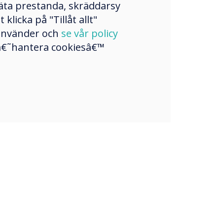
mäta prestanda, skräddarsy
licka på "Tillåt allt"
 använder och
se vår policy
a â€˜hantera cookiesâ€™