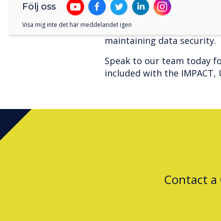
devices and safeguard stud
Följ oss
productivity and streamli
Visa mig inte det här meddelandet igen
administrators to efficient
maintaining data security.
Speak to our team today f
included with the IMPACT, 
Contact a