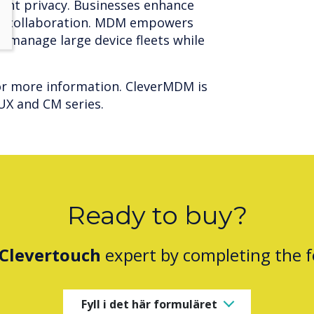
ent privacy. Businesses enhance
ne collaboration. MDM empowers
ly manage large device fleets while
or more information. CleverMDM is
UX and CM series.
Ready to buy?
Clevertouch
expert by completing the 
Fyll i det här formuläret