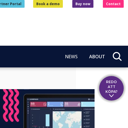
rtner Portal
Book a demo
Buy now
Contact
NEWS
ABOUT
REDO
ATT
KÖPA?