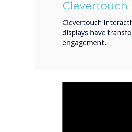
Clevertouch 
Clevertouch interact
displays have transf
engagement.