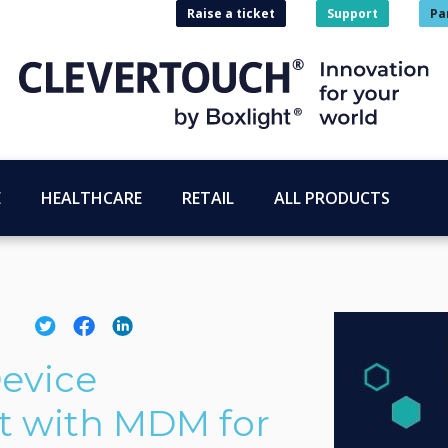
Raise a ticket
Support
Pa
E
HEALTHCARE
RETAIL
ALL PRODUCTS
evice
 with MDM for