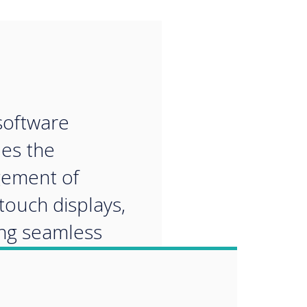
“
oftware
ies the
ement of
touch displays,
ng seamless
s, security, and
l.