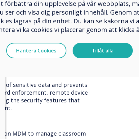
ensuring consistent performance
tt förbättra din upplevelse på vår webbplats, 
e network.
er och visa dig personligt innehåll. Genom att k
okies lagras på din enhet. Du kan se kakorna vi
ace:
ntera vilka cookies vi placerar genom att klick
ntuitive interface for easy
 and troubleshooting. User groups
Hantera Cookies
Tillåt alla
 be tailored, providing a
r different users and departments.
 of sensitive data and prevents
word enforcement, remote device
ong the security features that
ment.
rely on MDM to manage classroom