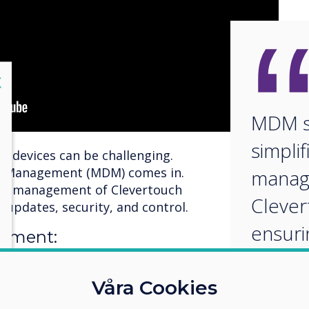
lose
X
MDM s
simplif
 devices can be challenging.
ce Management (MDM) comes in.
manag
he management of Clevertouch
Clever
 updates, security, and control.
ensuri
ement:
update
nagement, allowing effortless
llations, and security policies
contro
Våra Cookies
 and connected devices. It