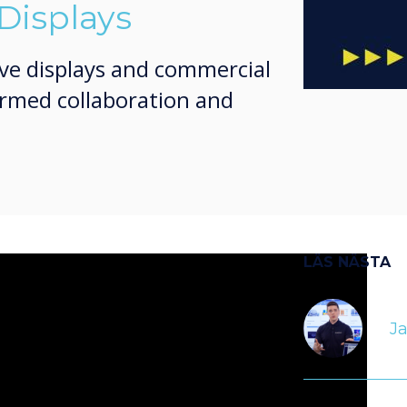
Displays
ive displays and commercial
ormed collaboration and
LÄS NÄSTA
J