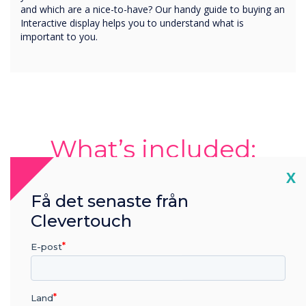
and which are a nice-to-have? Our handy guide to buying an
Interactive display helps you to understand what is
important to you.
What’s included:
Cl
X
Whether you're an IT specialist or an educator,
Få det senaste från
this guide is your go-to for navigating your
purchase of an interactive display.
Clevertouch
E-post
Land