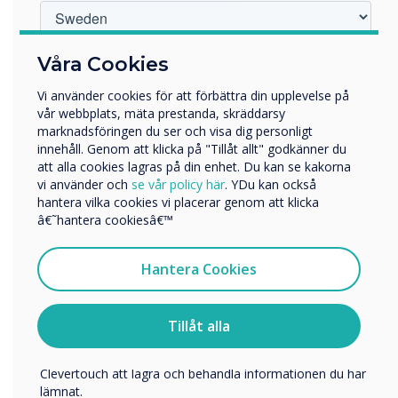
Vilken bransch arbetar du inom?
Våra Cookies
Utbildning
Vi använder cookies för att förbättra din upplevelse på
Företag
vår webbplats, mäta prestanda, skräddarsy
Övriga
marknadsföringen du ser och visa dig personligt
innehåll. Genom att klicka på "Tillåt allt" godkänner du
Företagets namn
att alla cookies lagras på din enhet. Du kan se kakorna
vi använder och
se vår policy här
. YDu kan också
hantera vilka cookies vi placerar genom att klicka
We'll walk you through the basics of what
Vi skulle vilja kontakta dig angående våra produkter och
â€˜hantera cookiesâ€™
an interactive display is and why it's the
tjänster via e-post, telefon eller post.
must-have technology for your classoom.
Jag samtycker till att ta emot kommunikation från
Hantera Cookies
Clevertouch
För information om hur vi samlar in och använder dina
personuppgifter, besök vår
integritetspolicy
.
Tillåt alla
Genom att klicka på skicka ger du ditt samtycke till
Clevertouch att lagra och behandla informationen du har
lämnat.