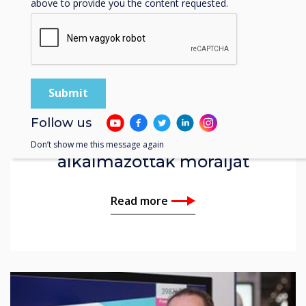
above to provide you the content requested.
News | Enterprise
Follow us
A digitális jelzések javítják az
Don’t show me this message again
alkalmazottak morálját
Read more