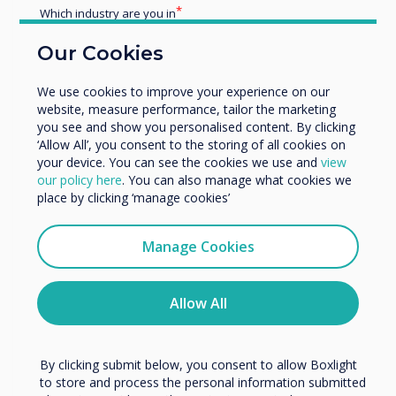
Which industry are you in
Education
Blog | Enterprise
Our Cookies
Enterprise
Other
We use cookies to improve your experience on our
Miért izgatják a vállalatokat az
Organisation Name
website, measure performance, tailor the marketing
you see and show you personalised content. By clicking
AV Tech?
‘Allow All’, you consent to the storing of all cookies on
your device. You can see the cookies we use and
view
We would like to contact you about our products and
our policy here
. You can also manage what cookies we
Read more
services by email, phone, or post.
place by clicking ‘manage cookies’
I agree to receive communications from
Clevertouch
Manage Cookies
You may unsubscribe from these communications at any
time. For more information on how to unsubscribe, our
privacy practices, and how we are committed to
Allow All
protecting and respecting your privacy, please review our
Privacy Policy.
By clicking submit below, you consent to allow Boxlight
to store and process the personal information submitted