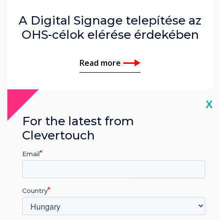
A Digital Signage telepítése az
OHS-célok elérése érdekében
Read more
Cl
X
For the latest from
Clevertouch
Email
Country