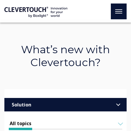
What’s new with
Clevertouch?
Solution
Enterprise
All topics