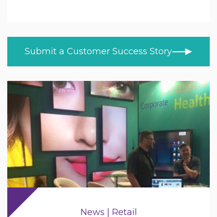
Education
ALL TOPICS
NEWS
Higher & Further Education
CUSTOMER STORIES
Healthcare
Submit a Customer Success Story
BLOG
Retail
VIDEOS
LEARN AT HOME
Trade
PRODUCT NEWS
MOD/Government
News | Retail