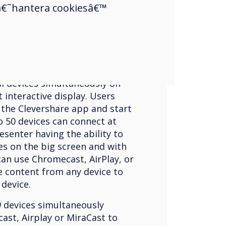
a â€˜hantera cookiesâ€™
ogy
rd-winning Clevertouch
ays, Clevershare 5 has
or upgrade! You can now
al devices simultaneously on
 interactive display. Users
the Clevershare app and start
o 50 devices can connect at
esenter having the ability to
s on the big screen and with
can use Chromecast, AirPlay, or
e content from any device to
 device.
9 devices simultaneously
st, Airplay or MiraCast to