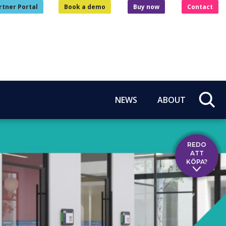
rtner Portal
Book a demo
Buy now
Contact
NEWS
ABOUT
REDO
ATT
KÖPA?