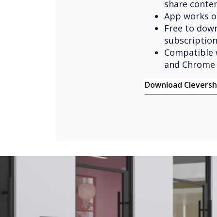
share conte
App works o
Free to dow
subscriptio
Compatible 
and Chrome 
Download Cleversh