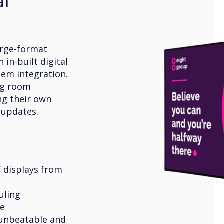
l
arge-format
 in-built digital
em integration.
ng room
ng their own
g updates.
f displays from
uling
re
 unbeatable and