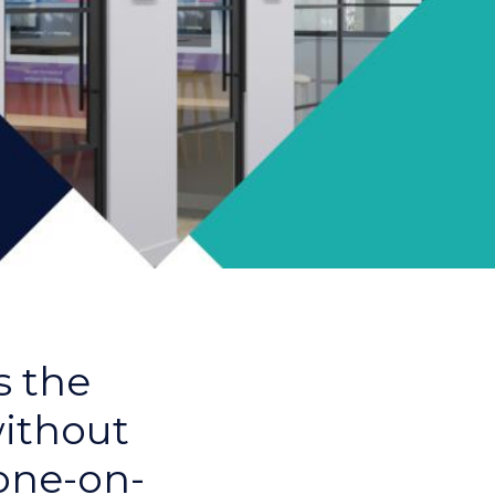
s the
without
 one-on-