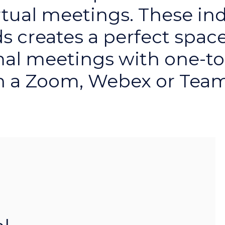
rtual meetings. These ind
s creates a perfect space
mal meetings with one-to
h a Zoom, Webex or Teams