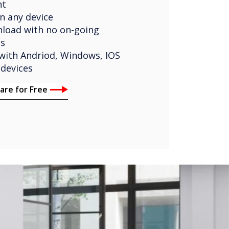
nt
n any device
nload with no on-going
ns
with Andriod, Windows, IOS
devices
are for Free