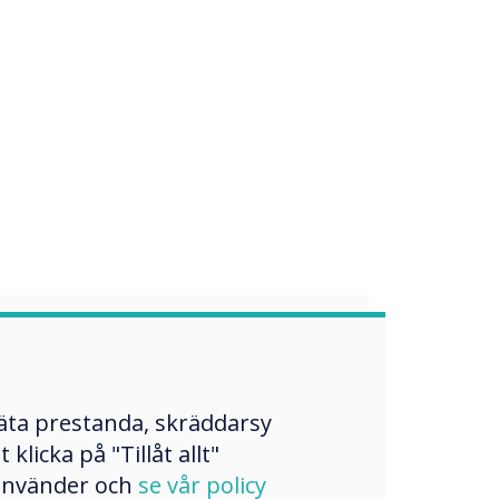
mäta prestanda, skräddarsy
licka på "Tillåt allt"
sharing
 använder och
se vår policy