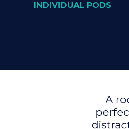
INDIVIDUAL PODS
A ro
perfec
distrac