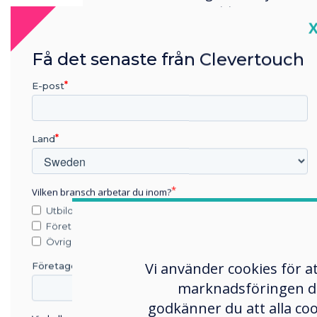
incomparable
C
Discover CL Series
Få det senaste från Clevertouch
E-post
Land
Vilken bransch arbetar du inom?
Utbildning
Företag
Övriga
Vi använder cookies för a
Företagets namn
marknadsföringen du s
godkänner du att alla co