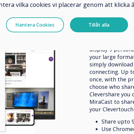
ntera vilka cookies vi placerar genom att klick
technol
Hantera Cookies
Tillåt alla
Designed for awa
interactive displ
undergone a maj
display 9 person
your large format
simply download 
connecting. Up t
once, with the pr
choose who share
Clevershare you 
MiraCast to shar
your Clevertouch
Share upto 
Use Chromeca