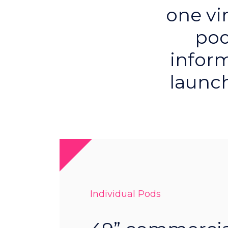
one vi
pod
infor
launc
Individual Pods