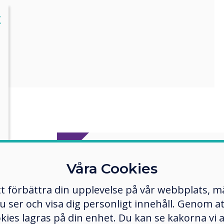
lose
X
Våra Cookies
Individual Pods
tt förbättra din upplevelse på vår webbplats, 
er och visa dig personligt innehåll. Genom att k
Screen 
okies lagras på din enhet. Du kan se kakorna vi