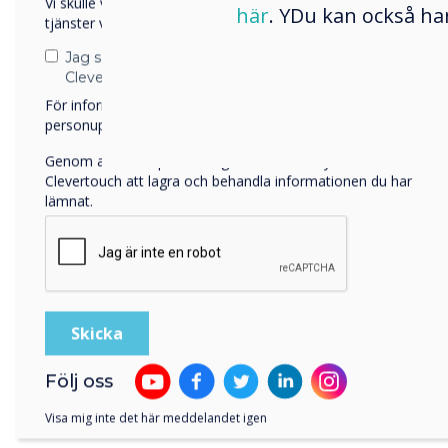
Vi skulle vilja kontakta dig angående våra produkter och
här
. YDu kan också ha
tjänster via e-post, telefon eller post.
Jag samtycker till att ta emot kommunikation från
Clevertouch
För information om hur vi samlar in och använder dina
personuppgifter, besök vår
integritetspolicy
.
Genom att klicka på skicka ger du ditt samtycke till
Clevertouch att lagra och behandla informationen du har
lämnat.
Följ oss
Visa mig inte det här meddelandet igen