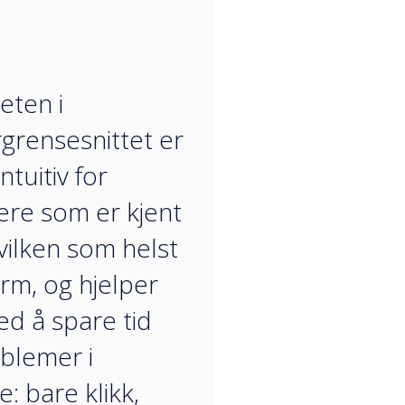
“
eten i
grensesnittet er
ntuitiv for
ere som er kjent
ilken som helst
orm, og hjelper
d å spare tid
blemer i
: bare klikk,