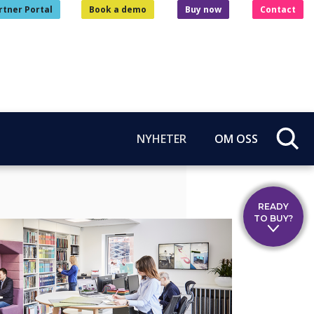
rtner Portal
Book a demo
Buy now
Contact
NYHETER
OM OSS
READY
TO BUY?