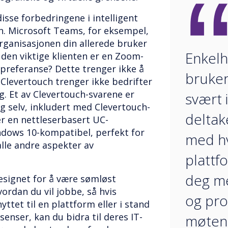
isse forbedringene i intelligent
 Microsoft Teams, for eksempel,
organisasjonen din allerede bruker
Enkelh
den viktige klienten er en Zoom-
-preferanse? Dette trenger ikke å
bruker
Clevertouch trenger ikke bedrifter
lg. Et av Clevertouch-svarene er
svært i
g selv, inkludert med Clevertouch-
deltak
r en nettleserbasert UC-
ndows 10-kompatibel, perfekt for
med hv
alle andre aspekter av
plattf
deg me
esignet for å være sømløst
rdan du vil jobbe, så hvis
og pro
ttet til en plattform eller i stand
isenser, kan du bidra til deres IT-
møtene