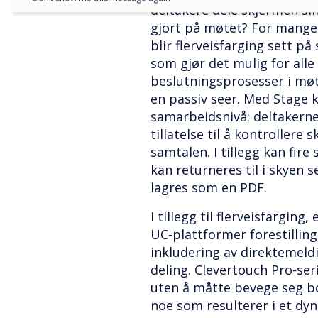
deltakere dele skjermen sin
gjort på møtet? For mange
blir flerveisfarging sett p
som gjør det mulig for alle 
beslutningsprosesser i møt
en passiv seer. Med Stage k
samarbeidsnivå: deltakerne
tillatelse til å kontrollere 
samtalen. I tillegg kan fir
kan returneres til i skyen 
lagres som en PDF.
I tillegg til flerveisfarging
UC-plattformer forestilli
inkludering av direktemeldi
deling. Clevertouch Pro-ser
uten å måtte bevege seg bo
noe som resulterer i et dyn