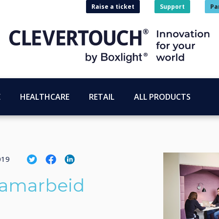
Raise a ticket
Support
Pa
E
HEALTHCARE
RETAIL
ALL PRODUCTS
019
 samarbeid