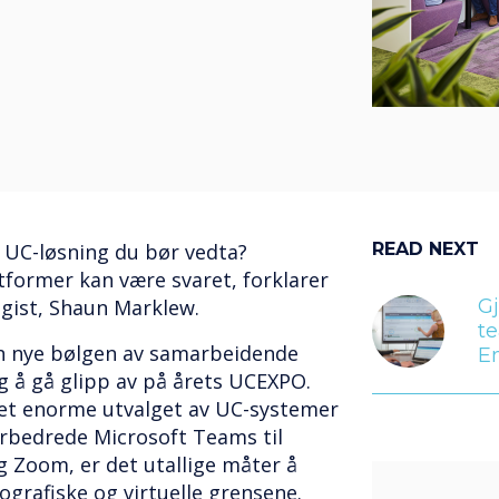
n UC-løsning du bør vedta?
READ NEXT
tformer kan være svaret, forklarer
gist, Shaun Marklew.
Gj
t
n nye bølgen av samarbeidende
E
g å gå glipp av på årets UCEXPO.
et enorme utvalget av UC-systemer
forbedrede Microsoft Teams til
g Zoom, er det utallige måter å
ografiske og virtuelle grensene.