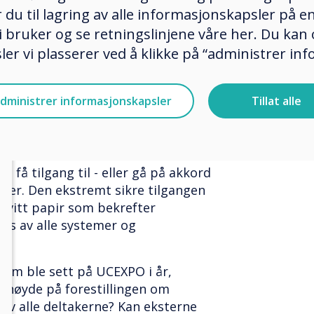
ker du til lagring av alle informasjonskapsler på 
ra hvilken som helst enhet, noe
a hvem som helst, fra hvilket som
 bruker og se retningslinjene våre her. Du kan 
v plattform, på grunn av
er vi plasserer ved å klikke på “administrer in
 at andre kan delta uten
jon av filer. Med nettleseren Stage
dministrer informasjonskapsler
Tillat alle
elingen din være fornøyd med at
e har også en A + -vurdering fra
st mulige rangeringen.
r at eksterne eller besøkende
 få tilgang til - eller gå på akkord
emer. Den ekstremt sikre tilgangen
t hvitt papir som bekrefter
ers av alle systemer og
om ble sett på UCEXPO i år,
ehøyde på forestillingen om
 av alle deltakerne? Kan eksterne