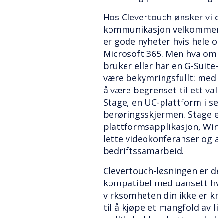
Hos Clevertouch ønsker vi d
kommunikasjon velkommen.
er gode nyheter hvis hele 
Microsoft 365. Men hva om 
bruker eller har en G-Suite
være bekymringsfullt: med 
å være begrenset til ett va
Stage, en UC-plattform i se
berøringsskjermen. Stage e
plattformsapplikasjon, Wi
lette videokonferanser og 
bedriftssamarbeid.
Clevertouch-løsningen er d
kompatibel med uansett hvo
virksomheten din ikke er kny
til å kjøpe et mangfold av l