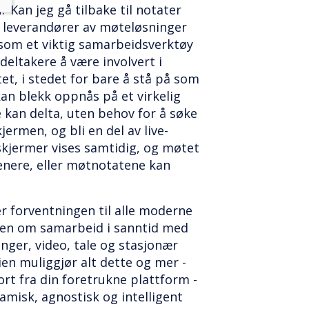
? Kan jeg gå tilbake til notater
 leverandører av møteløsninger
å som et viktig samarbeidsverktøy
deltakere å være involvert i
et, i stedet for bare å stå på som
an blekk oppnås på et virkelig
 kan delta, uten behov for å søke
skjermen, og bli en del av live-
e skjermer vises samtidig, og møtet
senere, eller møtnotatene kan
, er forventningen til alle moderne
ngen om samarbeid i sanntid med
nger, video, tale og stasjonær
ien muliggjør alt dette og mer -
rt fra din foretrukne plattform -
amisk, agnostisk og intelligent