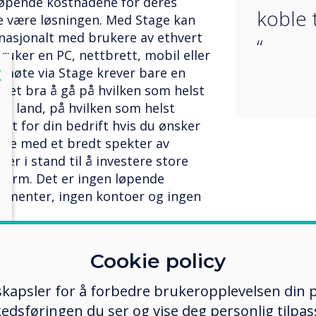
løpende kostnadene for deres
koble 
ge være løsningen. Med Stage kan
nasjonalt med brukere av ethvert
“
ruker en PC, nettbrett, mobil eller
lose
t møte via Stage krever bare en
X
 det bra å gå på hvilken som helst
lst land, på hvilken som helst
kt for din bedrift hvis du ønsker
sere med et bredt spekter av
er i stand til å investere store
form. Det er ingen løpende
nementer, ingen kontoer og ingen
til å bekymre seg for problemene
Cookie policy
er, plugins eller andre problemer
dsstille sikkerhetssystemet til
kapsler for å forbedre brukeropplevelsen din p
ene dine. Stage gjør det mulig for
edsføringen du ser og vise deg personlig tilpass
t - å slå seg sammen med