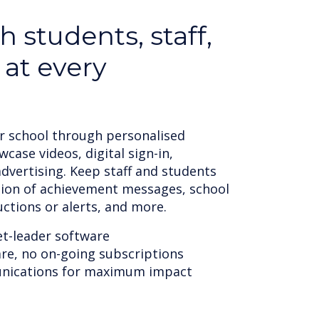
signs & templates
cally with a large targeted audience
at incorporate media formats
images, videos, web pages, RSS feeds,
& designs to choose from
ed templates
nt by Including a wide variety of