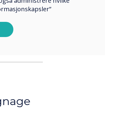
også administrere hvilke
formasjonskapsler”
ignage