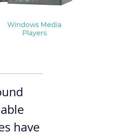
Windows Media
Players
ound
iable
es have