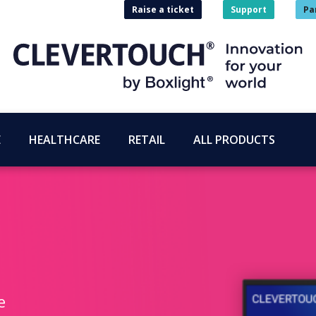
Raise a ticket
Support
Pa
E
HEALTHCARE
RETAIL
ALL PRODUCTS
e