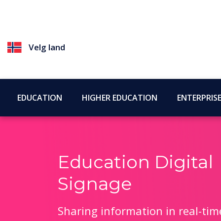
Velg land
EDUCATION
HIGHER EDUCATION
ENTERPRIS
Education Digital
Signage
Sharing information in real-tim