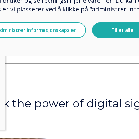
 bruker og se retningslinjene våre her. Du kan 
er vi plasserer ved å klikke på “administrer in
dministrer informasjonskapsler
Tillat alle
ty, Belfast
k the power of digital s