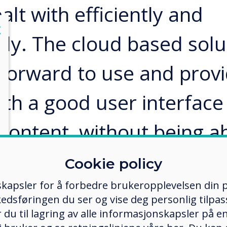
lt with efficiently and
lose
X
ely. The cloud based solu
tforward to use and prov
ith a good user interface
content, without being ab
the overall account. We
Cookie policy
y recommend Clevertouch
kapsler for å forbedre brukeropplevelsen din p
edsføringen du ser og vise deg personlig tilpass
 and it works very well f
ker du til lagring av alle informasjonskapsler på 