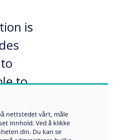
tion is
ides
 to
le to
 would
 as a
å nettstedet vårt, måle
et innhold. Ved å klikke
or our
enheten din. Du kan se