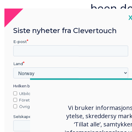
been dea
C
effectiv
Siste nyheter fra Clevertouch
straigh
E-post
users w
Land
update 
Hvilken bransje jobber du i?
change 
Utbildning
Företag
strongl
Vi bruker informasjons
Övriga
ytelse, skreddersy mark
Selskapets navn
solution
‘Tillat alle’, samtyk