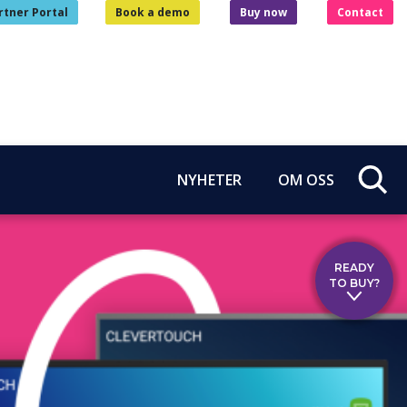
rtner Portal
Book a demo
Buy now
Contact
NYHETER
OM OSS
READY
TO BUY?