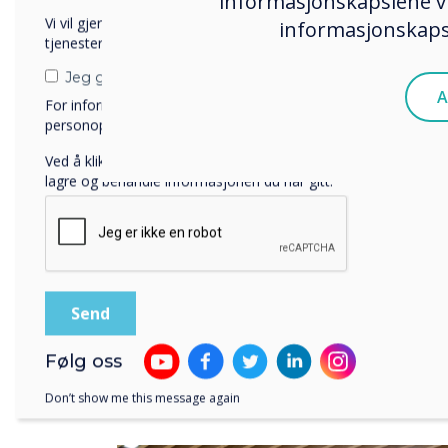
informasjonskapslene vi
Vi vil gjerne kontakte deg angående våre produkter og
informasjonskapsl
needs"
tjenester via e-post, telefon eller post.
Jeg godtar å motta kommunikasjon fra Clevertouch.
A
For informasjon om hvordan vi samler inn og bruker
Queens Universi
personopplysningene dine, se vår
personvernerklæring
.
Ved å klikke på send gir du samtykke til Clevertouch til å
lagre og behandle informasjonen du har gitt.
Unloc
Følg oss
Don’t show me this message again