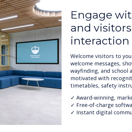
Flexible de
Users can engage dynami
to display messages th
including text, photos/
and social media.
✓ Over 100+ templates 
✓ Instant school-brand
✓ Create engaging conte
media