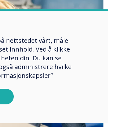
å nettstedet vårt, måle
et innhold. Ved å klikke
enheten din. Du kan se
også administrere hvilke
formasjonskapsler”