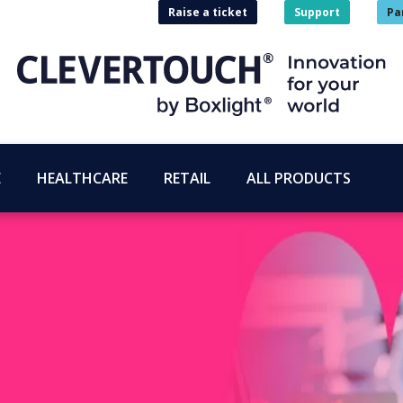
Raise a ticket
Support
Pa
E
HEALTHCARE
RETAIL
ALL PRODUCTS