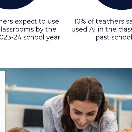
hers expect to use
10% of teachers s
 classrooms by the
used AI in the cla
023-24 school year
past school
lose
X