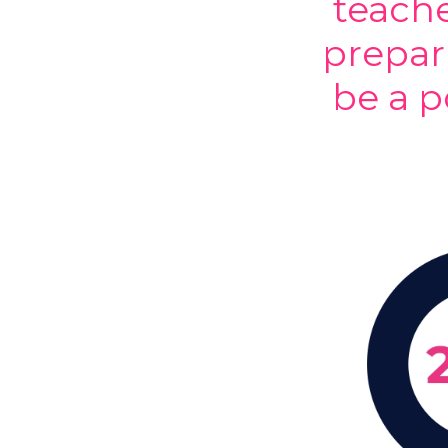
teache
prepar
be a p