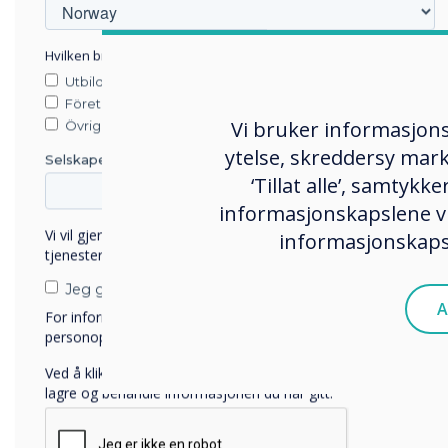
Hvilken bransje jobber du i?
Utbildning
Företag
Vi bruker informasjons
Övriga
ytelse, skreddersy mark
Selskapets navn
‘Tillat alle’, samtyk
informasjonskapslene vi
Vi vil gjerne kontakte deg angående våre produkter og
informasjonskapsl
tjenester via e-post, telefon eller post.
Jeg godtar å motta kommunikasjon fra Clevertouch.
A
For informasjon om hvordan vi samler inn og bruker
personopplysningene dine, se vår
personvernerklæring
.
Ved å klikke på send gir du samtykke til Clevertouch til å
lagre og behandle informasjonen du har gitt.