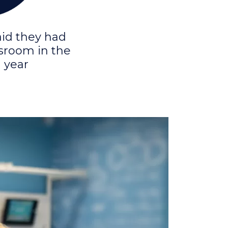
aid they had
ssroom in the
 year