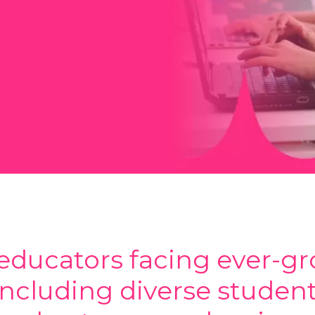
educators facing ever-g
including diverse studen