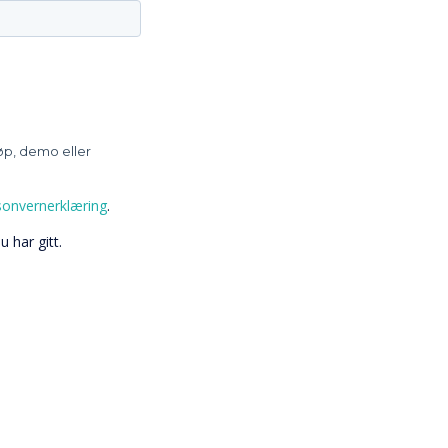
øp, demo eller
sonvernerklæring
.
 har gitt.