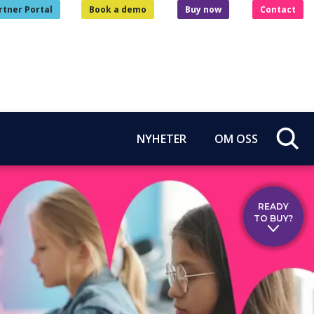
rtner Portal
Book a demo
Buy now
Contact
NYHETER
OM OSS
READY
TO BUY?