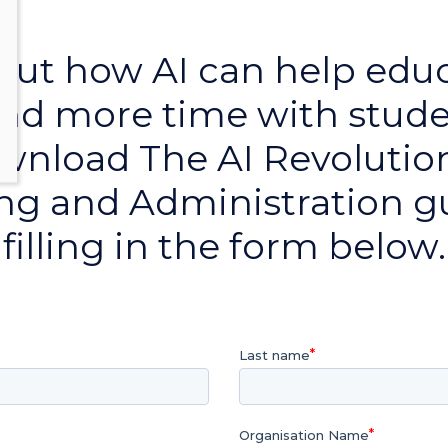
out how AI can help edu
nd more time with stude
wnload The AI Revolution
ng and Administration g
filling in the form below.
Last name
Organisation Name