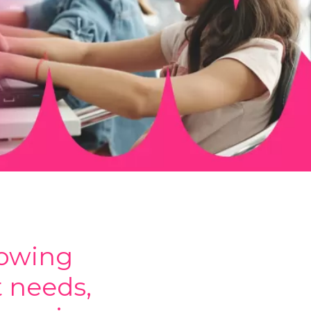
rowing
t needs,