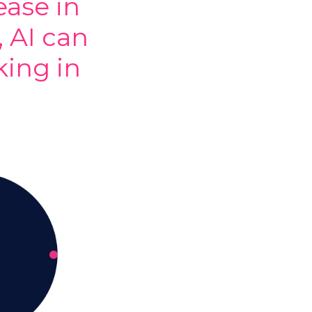
ease in
 AI can
king in