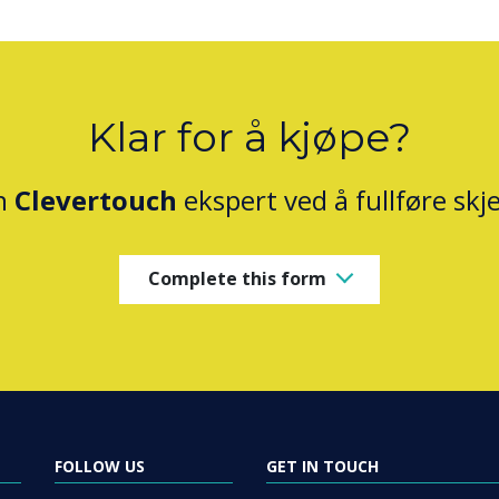
Klar for å kjøpe?
n
Clevertouch
ekspert ved å fullføre sk
Complete this form
FOLLOW US
GET IN TOUCH