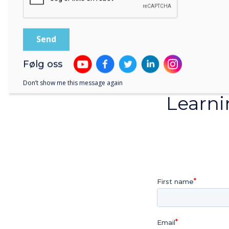
Find 
spe
Følg oss
Do
Don’t show me this message again
Learni
First name
Email