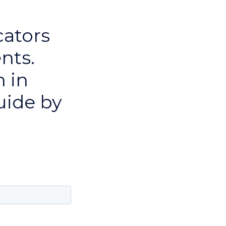
cators
nts.
 in
uide by