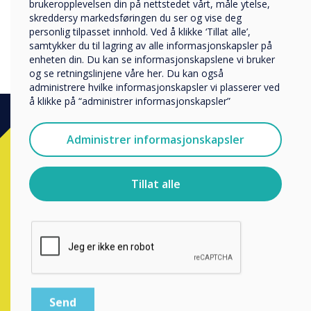
brukeropplevelsen din på nettstedet vårt, måle ytelse,
Övriga
skreddersy markedsføringen du ser og vise deg
personlig tilpasset innhold. Ved å klikke ‘Tillat alle’,
Selskapets navn
samtykker du til lagring av alle informasjonskapsler på
enheten din. Du kan se informasjonskapslene vi bruker
og se retningslinjene våre her. Du kan også
administrere hvilke informasjonskapsler vi plasserer ved
Vi vil gjerne kontakte deg angående våre produkter og
å klikke på “administrer informasjonskapsler”
tjenester via e-post, telefon eller post.
Jeg godtar å motta kommunikasjon fra
Administrer informasjonskapsler
Clevertouch.
Klar for å kjøpe?
For informasjon om hvordan vi samler inn og bruker
personopplysningene dine, se vår
personvernerklæring
.
Tillat alle
Kontakt en
Clevertouch
ekspert ved
Ved å klikke på send gir du samtykke til Clevertouch til å
lagre og behandle informasjonen du har gitt.
å fullføre skjema under.
Complete this form