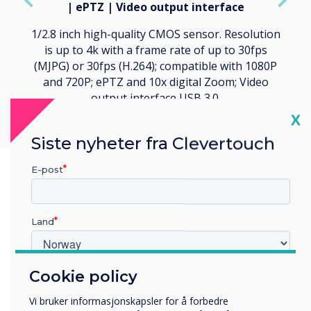
| ePTZ | Video output interface
1/2.8 inch high-quality CMOS sensor. Resolution
is up to 4k with a frame rate of up to 30fps
(MJPG) or 30fps (H.264); compatible with 1080P
and 720P; ePTZ and 10x digital Zoom; Video
output interface USB 3.0.
Cl
X
Siste nyheter fra Clevertouch
E-post
Land
Cookie policy
Hvilken bransje jobber du i?
Utbildning
Vi bruker informasjonskapsler for å forbedre
Företag