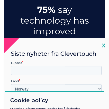
75%
say
technology has
improved
meeting
Cl
X
engagement
Siste nyheter fra Clevertouch
and
E-post
participation
Land
Cookie policy
Hvilken bransje jobber du i?
Utbildning
Vi bruker informasjonskapsler for å forbedre