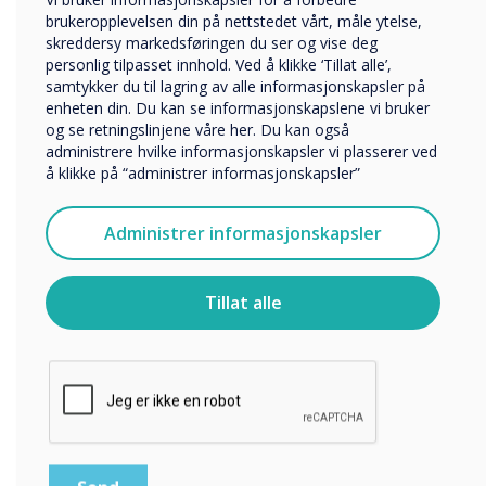
Företag
brukeropplevelsen din på nettstedet vårt, måle ytelse,
Övriga
skreddersy markedsføringen du ser og vise deg
personlig tilpasset innhold. Ved å klikke ‘Tillat alle’,
Selskapets navn
samtykker du til lagring av alle informasjonskapsler på
1 in 2
enheten din. Du kan se informasjonskapslene vi bruker
og se retningslinjene våre her. Du kan også
organisations
administrere hvilke informasjonskapsler vi plasserer ved
Vi vil gjerne kontakte deg angående våre produkter og
å klikke på “administrer informasjonskapsler”
tjenester via e-post, telefon eller post.
experienced a
Jeg godtar å motta kommunikasjon fra
Administrer informasjonskapsler
Clevertouch.
successful
For informasjon om hvordan vi samler inn og bruker
personopplysningene dine, se vår
personvernerklæring
.
cyberattack in
Tillat alle
Ved å klikke på send gir du samtykke til Clevertouch til å
the past 3 years
lagre og behandle informasjonen du har gitt.