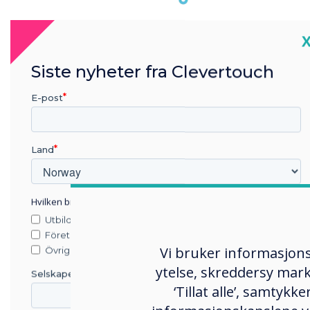
C
Siste nyheter fra Clevertouch
We'r
We really do care
w
E-post
about diversity and
compa
inclusivity.
Land
Hvilken bransje jobber du i?
Utbildning
Företag
Vi bruker informasjons
Övriga
ytelse, skreddersy mark
Multi-award-winning.
Selskapets navn
‘Tillat alle’, samtyk
Our passion for