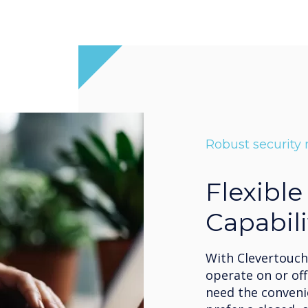
Robust security
Flexibl
Capabili
With Clevertouch
operate on or of
need the convenie