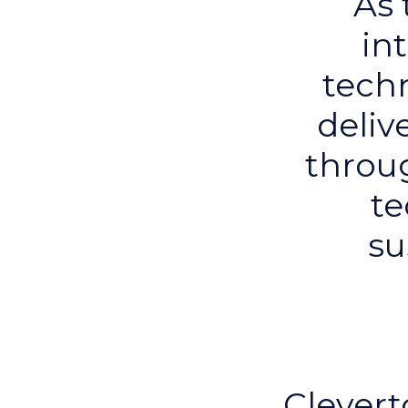
As 
in
tech
deliv
throu
te
su
Clevert