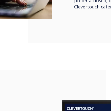
prefer a closed, 
Clevertouch cate