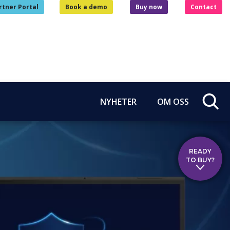
rtner Portal
Book a demo
Buy now
Contact
NYHETER
OM OSS
READY
TO BUY?