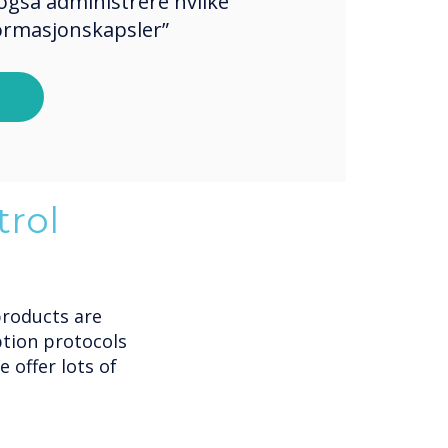
også administrere hvilke
formasjonskapsler”
trol
products are
ption protocols
 offer lots of