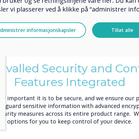
re proud to be
 bruker og se retningslinjene våre her. Du kan 
ber One in a
er vi plasserer ved å klikke på “administrer in
r of countries.
dministrer informasjonskapsler
Tillat alle
ivalled Security and Con
Features Integrated
 important it is to be secure, and we ensure our 
feguard sensitive information with advanced encry
curity measures across its entire product range. We
options for you to keep control of your device.