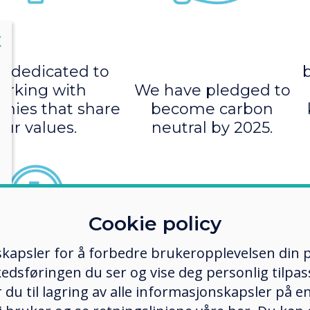
lose
X
e dedicated to
b
orking with
We have pledged to
nies that share
become carbon
our values.
neutral by 2025.
Cookie policy
kapsler for å forbedre brukeropplevelsen din p
edsføringen du ser og vise deg personlig tilpass
ker du til lagring av alle informasjonskapsler på 