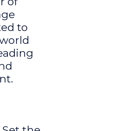
r of
age
ed to
 world
eading
and
nt.
 Set the