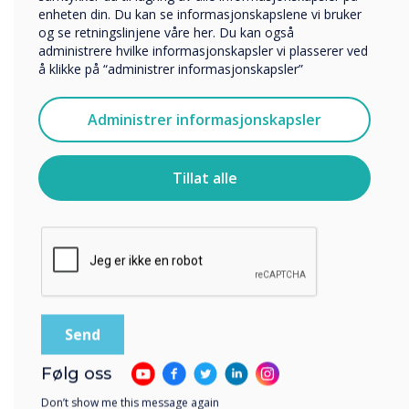
enheten din. Du kan se informasjonskapslene vi bruker
og se retningslinjene våre her. Du kan også
administrere hvilke informasjonskapsler vi plasserer ved
Vi vil gjerne kontakte deg angående våre produkter og
å klikke på “administrer informasjonskapsler”
tjenester via e-post, telefon eller post.
Jeg godtar å motta kommunikasjon fra
Administrer informasjonskapsler
Clevertouch.
For informasjon om hvordan vi samler inn og bruker
personopplysningene dine, se vår
personvernerklæring
.
Tillat alle
Ved å klikke på send gir du samtykke til Clevertouch til å
lagre og behandle informasjonen du har gitt.
Resources to depend on
Re-use resources again and
Følg oss
again and again
Don’t show me this message again