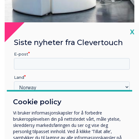
Cl
X
Freedom to teach
Siste nyheter fra Clevertouch
E-post
Work anywhere
Work at home, on the go, or in another part of the school.
Our displays sync to your Google Drive, so you can access
Land
what you've been working on and display it on any IMPACT
interactive display.
Cookie policy
Hvilken bransje jobber du i?
Utbildning
Vi bruker informasjonskapsler for å forbedre
Företag
brukeropplevelsen din på nettstedet vårt, måle ytelse,
Övriga
skreddersy markedsføringen du ser og vise deg
personlig tilpasset innhold. Ved å klikke ‘Tillat alle’,
Selskapets navn
samtykker du til lagring av alle informasjonskapsler på