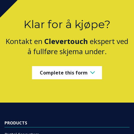
Klar for å kjøpe?
Kontakt en
Clevertouch
ekspert ved
å fullføre skjema under.
Complete this form
PRODUCTS