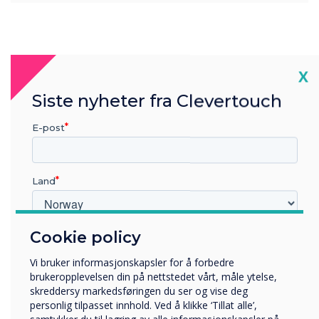
Cl
X
What's New with
Siste nyheter fra Clevertouch
Cleverstore 3.0?
E-post
Land
Cookie policy
Hvilken bransje jobber du i?
Utbildning
Vi bruker informasjonskapsler for å forbedre
Företag
brukeropplevelsen din på nettstedet vårt, måle ytelse,
Övriga
skreddersy markedsføringen du ser og vise deg
personlig tilpasset innhold. Ved å klikke ‘Tillat alle’,
Selskapets navn