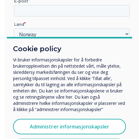
E-post
Land
Cookie policy
Hvilken bransje jobber du i?
Utbildning
Teachers love it. Students
Vi bruker informasjonskapsler for å forbedre
Företag
brukeropplevelsen din på nettstedet vårt, måle ytelse,
benefit from it.
Övriga
skreddersy markedsføringen du ser og vise deg
personlig tilpasset innhold. Ved å klikke ‘Tillat alle’,
Let’s make education equitable –
Selskapets navn
samtykker du til lagring av alle informasjonskapsler på
one classroom at a time.
enheten din. Du kan se informasjonskapslene vi bruker
og se retningslinjene våre her. Du kan også
administrere hvilke informasjonskapsler vi plasserer ved
Vi vil gjerne kontakte deg angående våre produkter og
å klikke på “administrer informasjonskapsler”
tjenester via e-post, telefon eller post.
Jeg godtar å motta kommunikasjon fra
Administrer informasjonskapsler
Clevertouch.
For informasjon om hvordan vi samler inn og bruker