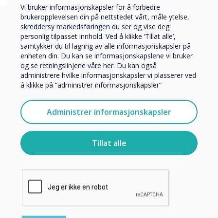
Utbildning
Vi bruker informasjonskapsler for å forbedre
Företag
brukeropplevelsen din på nettstedet vårt, måle ytelse,
Övriga
skreddersy markedsføringen du ser og vise deg
personlig tilpasset innhold. Ved å klikke ‘Tillat alle’,
Selskapets navn
Complete your Pico XI
samtykker du til lagring av alle informasjonskapsler på
enheten din. Du kan se informasjonskapslene vi bruker
og se retningslinjene våre her. Du kan også
Digital Signage
administrere hvilke informasjonskapsler vi plasserer ved
Vi vil gjerne kontakte deg angående våre produkter og
å klikke på “administrer informasjonskapsler”
tjenester via e-post, telefon eller post.
solution by
Jeg godtar å motta kommunikasjon fra
connecting additional
Administrer informasjonskapsler
Clevertouch.
For informasjon om hvordan vi samler inn og bruker
technology:
personopplysningene dine, se vår
personvernerklæring
.
Tillat alle
Ved å klikke på send gir du samtykke til Clevertouch til å
lagre og behandle informasjonen du har gitt.
Digital Signage