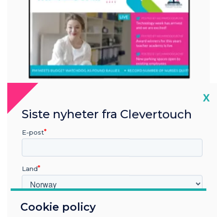
Cl
X
Siste nyheter fra Clevertouch
Control
E-post
Send the finalised template to your screen(s)
Land
Cookie policy
Hvilken bransje jobber du i?