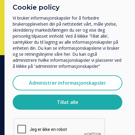
å fullføre skjema under.
Cookie policy
Hvilken bransje jobber du i?
Utbildning
Vi bruker informasjonskapsler for å forbedre
Företag
brukeropplevelsen din på nettstedet vårt, måle ytelse,
Complete this form
Övriga
skreddersy markedsføringen du ser og vise deg
personlig tilpasset innhold. Ved å klikke ‘Tillat alle’,
Selskapets navn
samtykker du til lagring av alle informasjonskapsler på
enheten din. Du kan se informasjonskapslene vi bruker
og se retningslinjene våre her. Du kan også
administrere hvilke informasjonskapsler vi plasserer ved
Vi vil gjerne kontakte deg angående våre produkter og
å klikke på “administrer informasjonskapsler”
tjenester via e-post, telefon eller post.
PRODUCTS
Jeg godtar å motta kommunikasjon fra
Administrer informasjonskapsler
Clevertouch.
Digital Ecosystem
For informasjon om hvordan vi samler inn og bruker
Interactive Displays
personopplysningene dine, se vår
personvernerklæring
.
Tillat alle
Commercial Displays
Ved å klikke på send gir du samtykke til Clevertouch til å
lagre og behandle informasjonen du har gitt.
Digital Signage
Room Booking
Software