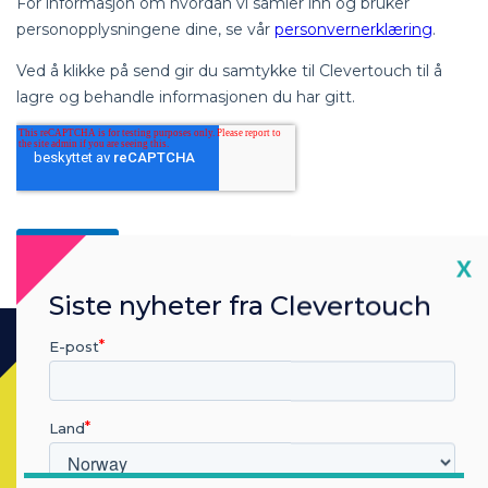
Cl
X
Siste nyheter fra Clevertouch
E-post
Klar for å kjøpe?
Land
Kontakt en
Clevertouch
ekspert ved