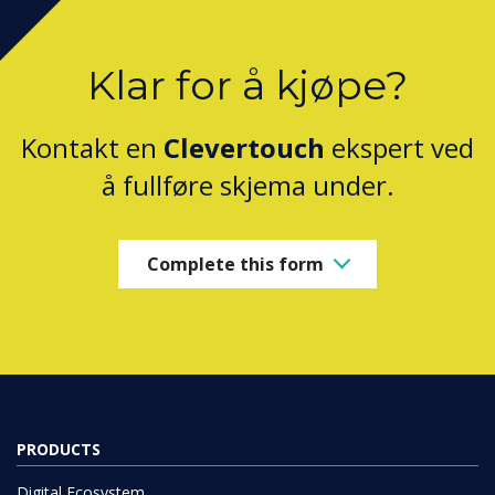
Klar for å kjøpe?
Kontakt en
Clevertouch
ekspert ved
å fullføre skjema under.
Complete this form
PRODUCTS
Digital Ecosystem