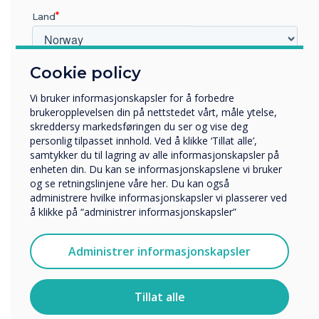
Land
Cookie policy
Hvilken bransje jobber du i?
Utbildning
Vi bruker informasjonskapsler for å forbedre
Företag
brukeropplevelsen din på nettstedet vårt, måle ytelse,
Övriga
skreddersy markedsføringen du ser og vise deg
South Central Institute of Technology (SCIoT)
personlig tilpasset innhold. Ved å klikke ‘Tillat alle’,
Selskapets navn
samtykker du til lagring av alle informasjonskapsler på
enheten din. Du kan se informasjonskapslene vi bruker
og se retningslinjene våre her. Du kan også
administrere hvilke informasjonskapsler vi plasserer ved
Vi vil gjerne kontakte deg angående våre produkter og
å klikke på “administrer informasjonskapsler”
tjenester via e-post, telefon eller post.
WRITTEN BY
Jeg godtar å motta kommunikasjon fra
Administrer informasjonskapsler
Clevertouch.
For informasjon om hvordan vi samler inn og bruker
personopplysningene dine, se vår
personvernerklæring
.
Tillat alle
Ved å klikke på send gir du samtykke til Clevertouch til å