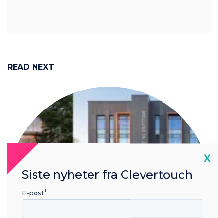
READ NEXT
Cl
X
Siste nyheter fra Clevertouch
E-post