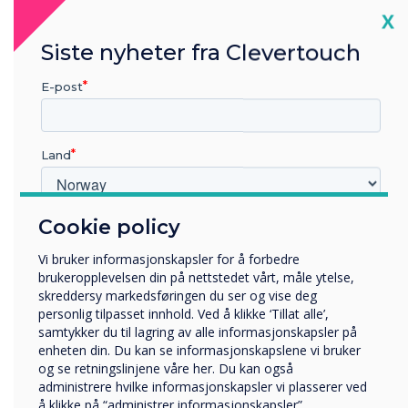
CleverLauncher is not supported on
Cl
X
Android 11.
Siste nyheter fra Clevertouch
Cleverstore has been updated
E-post
Improved login issue on unstable networks.
Addressed login screen issue when switching
Land
between inputs.
AirServer has been removed from the
firmware.
Cookie policy
Hvilken bransje jobber du i?
Utbildning
Vi bruker informasjonskapsler for å forbedre
Mail app has been removed from the
Företag
brukeropplevelsen din på nettstedet vårt, måle ytelse,
firmware.
Övriga
skreddersy markedsføringen du ser og vise deg
personlig tilpasset innhold. Ved å klikke ‘Tillat alle’,
Selskapets navn
samtykker du til lagring av alle informasjonskapsler på
enheten din. Du kan se informasjonskapslene vi bruker
og se retningslinjene våre her. Du kan også
administrere hvilke informasjonskapsler vi plasserer ved
Vi vil gjerne kontakte deg angående våre produkter og
å klikke på “administrer informasjonskapsler”
tjenester via e-post, telefon eller post.