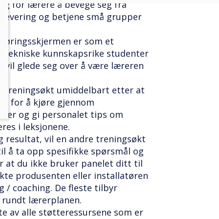
lig for lærere å bevege seg fra
r levering og betjene små grupper
røringsskjermen er som et
og tekniske kunnskapsrike studenter
g vil glede seg over å være læreren
e treningsøkt umiddelbart etter at
rt, for å kjøre gjennom
ner og gi personalet tips om
res i leksjonene.
 resultat, vil en andre treningsøkt
til å ta opp spesifikke spørsmål og
 at du ikke bruker panelet ditt til
akte produsenten eller installatøren
g / coaching. De fleste tilbyr
rundt lærerplanen.
øtte av alle støtteressursene som er