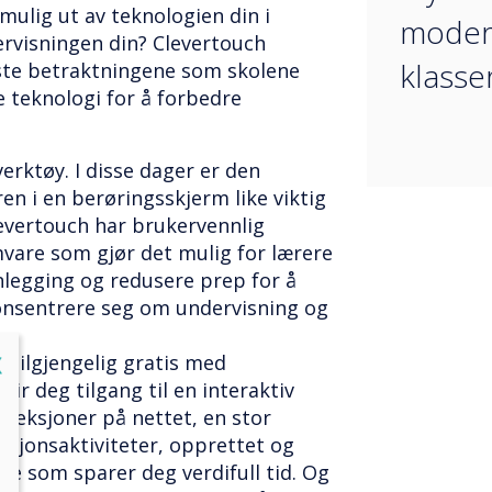
mulig ut av teknologien din i
modern
ervisningen din? Clevertouch
klasse
gste betraktningene som skolene
e teknologi for å forbedre
erktøy. I disse dager er den
n i en berøringsskjerm like viktig
levertouch har brukervennlig
are som gjør det mulig for lærere
nlegging og redusere prep for å
 konsentrere seg om undervisning og
lose
X
e, tilgjengelig gratis med
ir deg tilgang til en interaktiv
 leksjoner på nettet, en stor
ksjonsaktiviteter, opprettet og
noe som sparer deg verdifull tid. Og