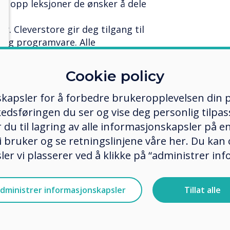
ste opp leksjoner de ønsker å dele
. Cleverstore gir deg tilgang til
 og programvare. Alle
 i Cleverstore er testet for å sikre
onser, kjøp gratis i appen og helt
Cookie policy
t av alt, helt gratis for
kapsler for å forbedre brukeropplevelsen din p
nytt! Lærere vil allerede ha filer på
edsføringen du ser og vise deg personlig tilpass
 leksjoner de har laget gjennom
ker du til lagring av alle informasjonskapsler på 
satt kunne få tilgang til dem på
 bruker og se retningslinjene våre her. Du kan 
ech som Clevertouch gjør det mulig
er vi plasserer ved å klikke på “administrer in
e og vise nesten hvilken som helst
 grunn til å starte på nytt.
ll fra hvilken som helst enhet.
dministrer informasjonskapsler
Tillat alle
l en trådløs visualiser, og del
 klassen. Styring av
 fra en smarttelefon eller et