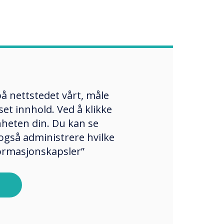
å nettstedet vårt, måle
et innhold. Ved å klikke
enheten din. Du kan se
også administrere hvilke
formasjonskapsler”