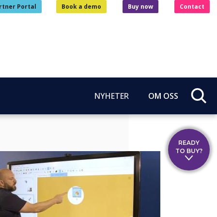
rtner Portal
Book a demo
Buy now
Contact
NYHETER
OM OSS
READY
TO BUY?