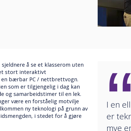
g sjeldnere å se et klasserom uten
et stort interaktivt
 en bærbar PC / nettbrettvogn.
n som er tilgjengelig i dag kan
e og samarbeidstimer til en lek.
ger være en forståelig motvilje
I en e
elkommen ny teknologi på grunn av
er tek
idsmengden, i stedet for å gjøre
mye en