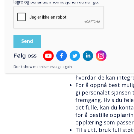
lagre og behandle informasjonen du har gitt.
nettbrett, gjør det mu
forsiden av klassen fo
og læring effektivt.
Få studentene med. Be
gigantisk nettbrett, 
kjenner seg intuitivt o
for en forandring!
Planlegg en innledend
Følg oss
nye paneler er installe
Don’t show me this message again
grunnleggende funksjo
hvordan de kan integre
For å oppnå best mulig
gi personalet sjansen 
fremgang. Hvis du føler
det fulle, kan du kont
for å bestille opplærin
opplæring som passer 
Til slutt, bruk full st