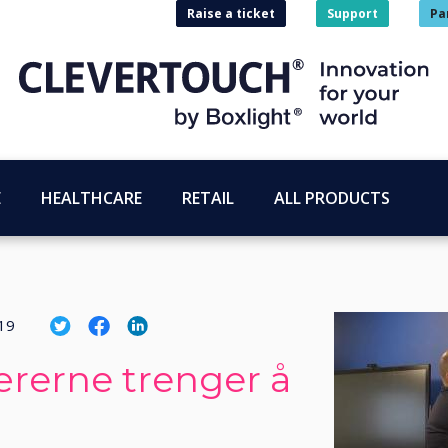
Raise a ticket
Support
Pa
E
HEALTHCARE
RETAIL
ALL PRODUCTS
19
lærerne trenger å