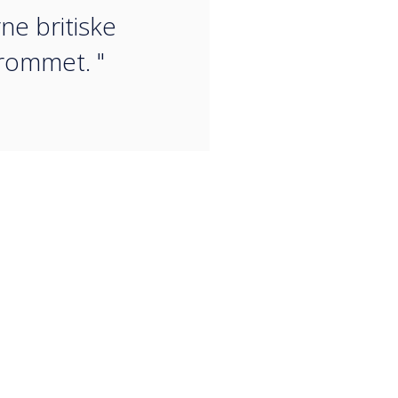
e britiske
rommet. "