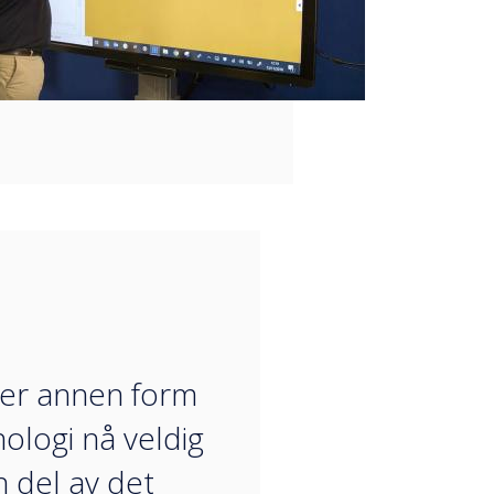
“
ller annen form
nologi nå veldig
 del av det