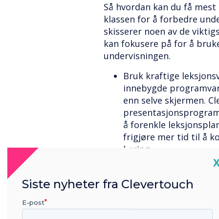
Så hvordan kan du få mest 
klassen for å forbedre und
skisserer noen av de vikti
kan fokusere på for å bruk
undervisningen.
Bruk kraftige leksjonsv
innebygde programvare
enn selve skjermen. C
presentasjonsprogramv
å forenkle leksjonspla
frigjøre mer tid til å
læring.
C
Del, del, del! Snowflak
Clevertouch-skjermen, g
Siste nyheter fra Clevertouch
aktivitetsprodusent og
ressurs med ferdige le
E-post
delt av andre lærere, 