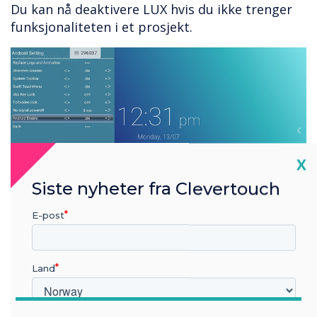
Du kan nå deaktivere LUX hvis du ikke trenger
funksjonaliteten i et prosjekt.
Cl
X
Siste nyheter fra Clevertouch
E-post
Clevershare 2.0.3 oppgradering
Land
Denne oppgraderingen lar deg bruke Native
streaming-protokoller som Chromecast og
Airplay. Vi jobber aktivt med Miracast-