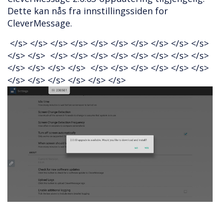
Dette kan nås fra innstillingssiden for
CleverMessage.
</s> </s> </s> </s> </s> </s> </s> </s> </s> </s>
</s> </s>
</s> </s> </s> </s> </s> </s> </s> </s>
</s> </s> </s> </s>
</s> </s> </s> </s> </s> </s>
</s> </s> </s> </s> </s> </s>