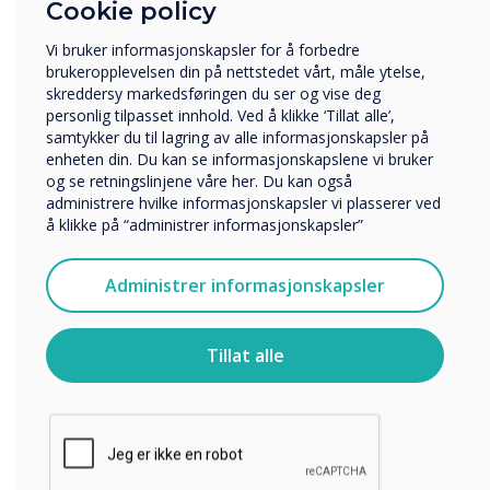
Cookie policy
Hvilken bransje jobber du i?
funksjonalitet for neste oppdatering.
Utbildning
Vi bruker informasjonskapsler for å forbedre
Företag
brukeropplevelsen din på nettstedet vårt, måle ytelse,
Övriga
skreddersy markedsføringen du ser og vise deg
personlig tilpasset innhold. Ved å klikke ‘Tillat alle’,
Selskapets navn
samtykker du til lagring av alle informasjonskapsler på
enheten din. Du kan se informasjonskapslene vi bruker
og se retningslinjene våre her. Du kan også
administrere hvilke informasjonskapsler vi plasserer ved
Vi vil gjerne kontakte deg angående våre produkter og
å klikke på “administrer informasjonskapsler”
tjenester via e-post, telefon eller post.
Jeg godtar å motta kommunikasjon fra
Administrer informasjonskapsler
Clevertouch.
For informasjon om hvordan vi samler inn og bruker
personopplysningene dine, se vår
personvernerklæring
.
Tillat alle
Ved å klikke på send gir du samtykke til Clevertouch til å
Andre oppdateringer:
lagre og behandle informasjonen du har gitt.
Siste Android-sikkerhetsoppdateringer
Evne til å dempe tastaturlyder (unntatt i
Chrome)