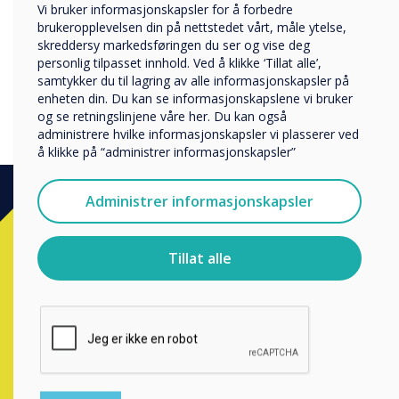
Vi bruker informasjonskapsler for å forbedre
2020. "
Företag
brukeropplevelsen din på nettstedet vårt, måle ytelse,
Övriga
skreddersy markedsføringen du ser og vise deg
personlig tilpasset innhold. Ved å klikke ‘Tillat alle’,
Selskapets navn
samtykker du til lagring av alle informasjonskapsler på
enheten din. Du kan se informasjonskapslene vi bruker
og se retningslinjene våre her. Du kan også
administrere hvilke informasjonskapsler vi plasserer ved
Vi vil gjerne kontakte deg angående våre produkter og
å klikke på “administrer informasjonskapsler”
tjenester via e-post, telefon eller post.
Jeg godtar å motta kommunikasjon fra
Administrer informasjonskapsler
Clevertouch.
For informasjon om hvordan vi samler inn og bruker
Klar for å kjøpe?
personopplysningene dine, se vår
personvernerklæring
.
Tillat alle
Ved å klikke på send gir du samtykke til Clevertouch til å
Kontakt en
Clevertouch
ekspert ved
lagre og behandle informasjonen du har gitt.
å fullføre skjema under.
Complete this form