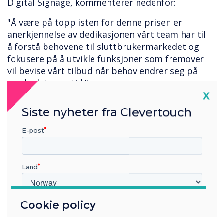
Digital Signage, kommenterer nedenfor:
"Å være på topplisten for denne prisen er
anerkjennelse av dedikasjonen vårt team har til
å forstå behovene til sluttbrukermarkedet og
fokusere på å utvikle funksjoner som fremover
vil bevise vårt tilbud når behov endrer seg på
markedet over tid."
Cl
X
Siste nyheter fra Clevertouch
“
E-post
Land
Prisene vil bli kunngjort på
Cookie policy
Hvilken bransje jobber du i?
ISE i Amsterdam i februar
Utbildning