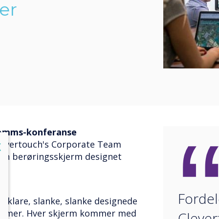
er
Comms-konferanse
Clevertouch's Corporate Team
lose
X
jon berøringsskjerm designet
Forde
4K-klare, slanke, slanke designede
jermer. Hver skjerm kommer med
Clever