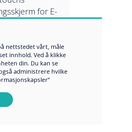
ngsskjerm for E-
marbeid vil bli
på den kommende
PO 2018-
å nettstedet vårt, måle
et innhold. Ved å klikke
lingen på stand
enheten din. Du kan se
 London 16.-17.
også administrere hvilke
formasjonskapsler”