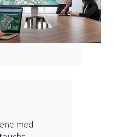
“
lene med
touchs