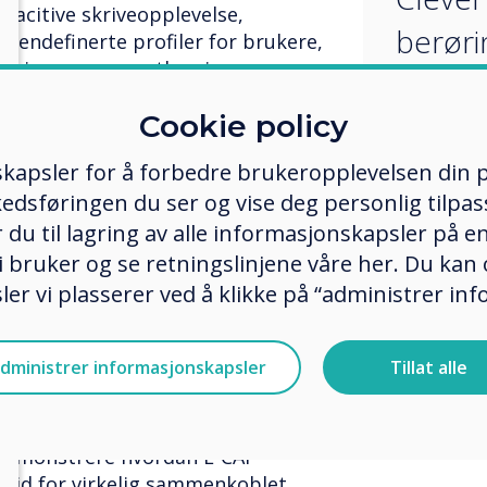
pacitive skriveopplevelse,
berøri
egendefinerte profiler for brukere,
ksjoner og over-the-air
CAP-sa
 IT-kjøringen din med diagnostikk
Cookie policy
vist 
d den nyeste versjonen av
UC EX
kapsler for å forbedre brukeropplevelsen din p
andard på alle våre E-CAP
edsføringen du ser og vise deg personlig tilpass
utstil
eg en problemfri komplett alt-i-ett
ker du til lagring av alle informasjonskapsler på 
vershare til å koble til opptil
B131 i
 bruker og se retningslinjene våre her. Du kan 
 av dem for å dele aktivt innhold
er vi plasserer ved å klikke på “administrer in
Mai. "
yeblikkelig samarbeid.
s berøringsskjerm for E-CAP-
dministrer informasjonskapsler
Tillat alle
 den kommende UC EXPO 2018-
i London 16.-17. Mai. UC Expo er
e kommunikasjonsarrangement, og
 demonstrere hvordan E-CAP
eid for virkelig sammenkoblet