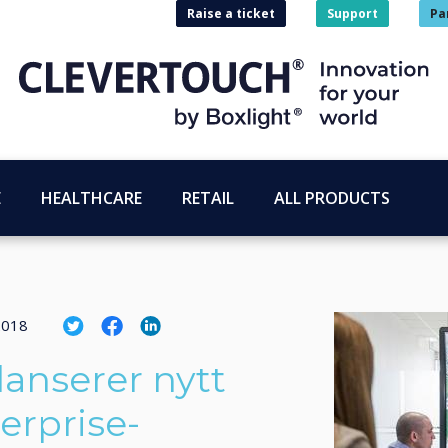
Raise a ticket
Support
Pa
E
HEALTHCARE
RETAIL
ALL PRODUCTS
2018
lanserer nytt
erprise-