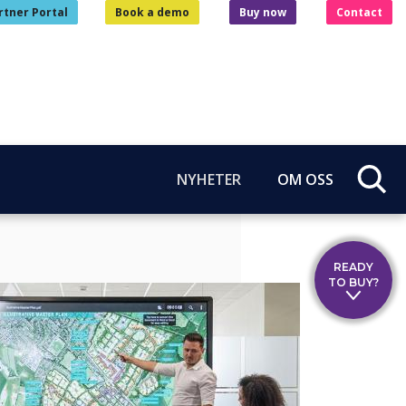
rtner Portal
Book a demo
Buy now
Contact
NYHETER
OM OSS
READY
TO BUY?