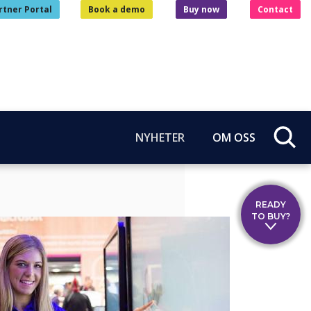
rtner Portal
Book a demo
Buy now
Contact
NYHETER
OM OSS
READY
TO BUY?