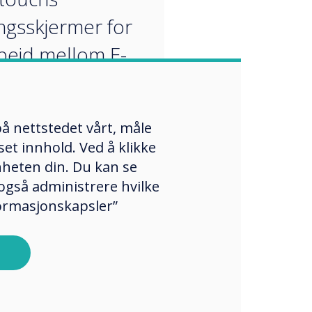
ngsskjermer for
eid mellom E-
 High Precision
 vist på den
å nettstedet vårt, måle
ende
et innhold. Ved å klikke
mm-utstillingen
enheten din. Du kan se
også administrere hvilke
se N1958 i Las
formasjonskapsler”
. - 8. juni.
omm er verdens
 AV-utstilling. "