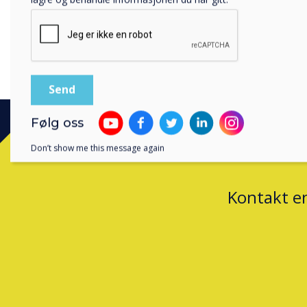
samarbeid med E-CAP og Hig
den kommende InfoComm-ut
Vegas 6. - 8. juni. InfoComm
Følg oss
Don’t show me this message again
Kontakt e