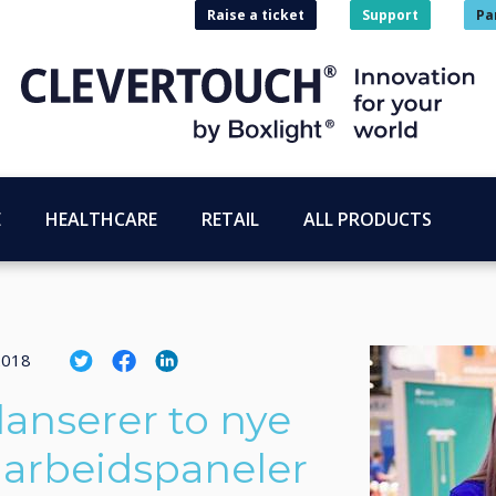
Raise a ticket
Support
Pa
E
HEALTHCARE
RETAIL
ALL PRODUCTS
2018
lanserer to nye
marbeidspaneler