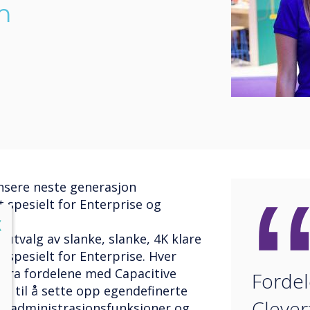
m
nsere neste generasjon
 spesielt for Enterprise og
lose
X
-utvalg av slanke, slanke, 4K klare
 spesielt for Enterprise. Hver
tra fordelene med Capacitive
Forde
en til å sette opp egendefinerte
Clever
ern administrasjonsfunksjoner og