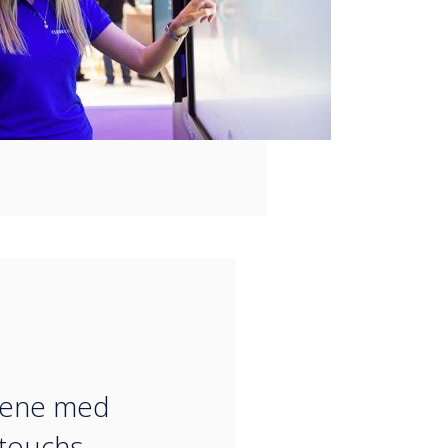
“
lene med
touchs