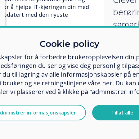
for å hjelpe IT-kjøringen din med
berøri
oppdatert med den nyeste
samarb
CAP og
Cookie policy
 forbedret med et nytt utvalg av
vil bli
 høy presisjon. Vår multi-
kapsler for å forbedre brukeropplevelsen din p
ommer nå med doble
komm
edsføringen du ser og vise deg personlig tilpass
gheten til å tilordne farger til
InfoCo
ker du til lagring av alle informasjonskapsler på 
overflaten på hver skjerm,
terne styringsfunksjoner og
 bruker og se retningslinjene våre her. Du kan 
på mes
er vi plasserer ved å klikke på “administrer in
Vegas 6
ion kommer med Clevershare-
InfoC
evershare lar deg koble til opptil
dministrer informasjonskapsler
Tillat alle
 av dem for å dele aktivt innhold
lengste
yeblikkelig samarbeid.
s berøringsskjermer for