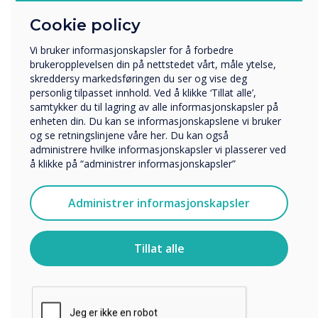
Cookie policy
Hvilken bransje jobber du i?
Utbildning
Vi bruker informasjonskapsler for å forbedre
Företag
brukeropplevelsen din på nettstedet vårt, måle ytelse,
Övriga
skreddersy markedsføringen du ser og vise deg
personlig tilpasset innhold. Ved å klikke ‘Tillat alle’,
Selskapets navn
READ NEXT
samtykker du til lagring av alle informasjonskapsler på
enheten din. Du kan se informasjonskapslene vi bruker
og se retningslinjene våre her. Du kan også
administrere hvilke informasjonskapsler vi plasserer ved
Vi vil gjerne kontakte deg angående våre produkter og
å klikke på “administrer informasjonskapsler”
tjenester via e-post, telefon eller post.
Jeg godtar å motta kommunikasjon fra
Administrer informasjonskapsler
Clevertouch.
For informasjon om hvordan vi samler inn og bruker
personopplysningene dine, se vår
personvernerklæring
.
Tillat alle
Ved å klikke på send gir du samtykke til Clevertouch til å
lagre og behandle informasjonen du har gitt.