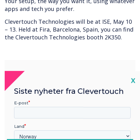
Your setup, the way you want it, using whatever
apps and tech you prefer.
Clevertouch Technologies will be at ISE, May 10
– 13. Held at Fira, Barcelona, Spain, you can find
the Clevertouch Technologies booth 2K350.
“
Cl
X
Siste nyheter fra Clevertouch
E-post
Your setup, the way you
want it, using whatever apps
Land
and tech you prefer.